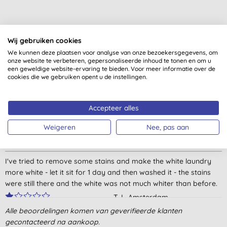
Wij gebruiken cookies
We kunnen deze plaatsen voor analyse van onze bezoekersgegevens, om
Klantbeoordelingen
onze website te verbeteren, gepersonaliseerde inhoud te tonen en om u
een geweldige website-ervaring te bieden. Voor meer informatie over de
4,6
van 5 (
87
beoordelingen
)
cookies die we gebruiken opent u de instellingen.
Fijn parfumvrij zuurstof bleekmiddel, perfect tegen vlekken,
Accepteer alles
zacht voor de was en het millieu.
M. L., Leiden
Weigeren
Nee, pas aan
7-6-2026
I've tried to remove some stains and make the white laundry
more white - let it sit for 1 day and then washed it - the stains
were still there and the white was not much whiter than before.
T. I., Amsterdam
Alle beoordelingen komen van geverifieerde klanten
12-12-2025
gecontacteerd na aankoop.