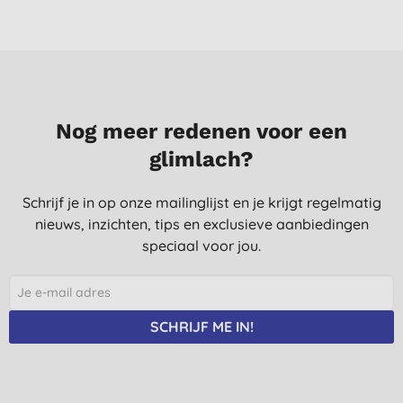
Goede ondersteuning bij vlekken op witte was
J. L. G., Ledeberg
18-8-2025
Gebruik het al jaren voor de witte was.
D. N., Tholen
Nog meer redenen voor een
21-10-2024
glimlach?
nog niet gebuitkt
Schrijf je in op onze mailinglijst en je krijgt regelmatig
P. O., OOSTENDE
nieuws, inzichten, tips en exclusieve aanbiedingen
8-10-2024
speciaal voor jou.
Houdt mijn witte beddengoed helder wit.
B. W., Utrecht
1-5-2024
SCHRIJF ME IN!
Prima product, doet wat het moet doen
F. G., Haarlem
2-3-2024