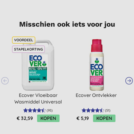
Misschien ook iets voor jou
STAPELKORTING
Ecover Vloeibaar
Ecover Ontvlekker
Wasmiddel Universal
V
5L (100 wasbeurten)
(
95
)
(
51
)
€ 32,59
KOPEN
€ 5,19
KOPEN