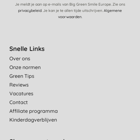
Je meldt je aan op e-mails van Big Green Smile Europe. Zie ons
privacybeleid
. Je kan je te allen tijde uitschrijven.
Algemene
Goed product de was wordt witter
voorwaarden
.
C. Z., Delden
21-2-2024
Topprodukt! Zelfs vlekken van stinkende gouwe gaan
Snelle Links
eruit....erop strooien wat water op en weken!
P. J., Schilde
Over ons
24-5-2023
Onze normen
Green Tips
ook al jaren in gebruik bij mij
Reviews
C. C., meerbeek
Vacatures
12-5-2023
Contact
Doet het goed, wel minder goed dan een niet ecovriendelijk
Affiliate programma
merk zoals Vanish.
Kinderdagverblijven
Y. B., Leiden
19-8-2022