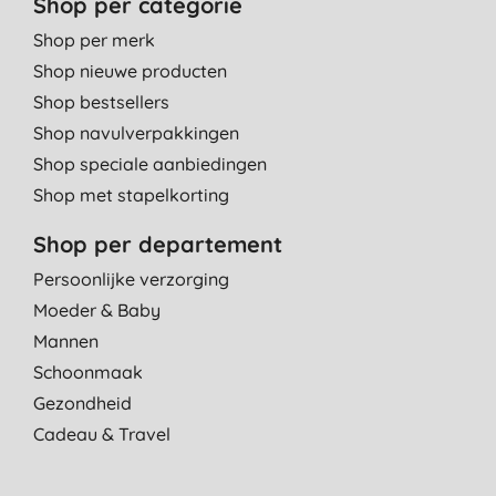
Shop per categorie
Fijne toevoeging voor extra vieze was. Ook als inweek te
gebruiken
Shop per merk
M. W., Arnhem
Shop nieuwe producten
Shop bestsellers
3-7-2022
Shop navulverpakkingen
Werkt goed
Shop speciale aanbiedingen
K., ARNHEM
Shop met stapelkorting
24-5-2022
Shop per departement
goed product en in papier!!!!
Persoonlijke verzorging
D. V. L., Almere
Moeder & Baby
15-3-2022
Mannen
Werkt heel goed!
Schoonmaak
I. V., Zeist
Gezondheid
10-11-2021
Cadeau & Travel
Werkt prima.
M. W., Grathem