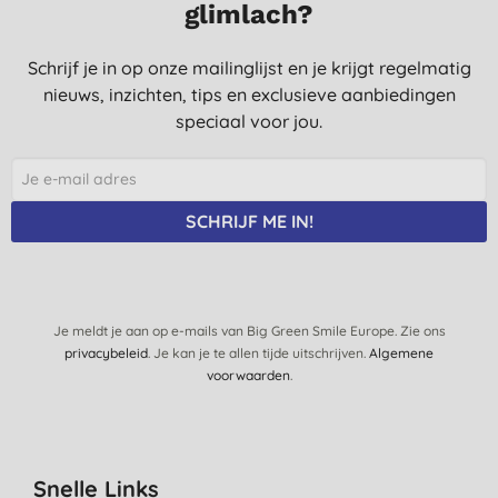
glimlach?
28-3-2021
vrienden zijn heel tevreden
Schrijf je in op onze mailinglijst en je krijgt regelmatig
wij nog gebruiken
nieuws, inzichten, tips en exclusieve aanbiedingen
D., Wijgmaal (Leuven)
speciaal voor jou.
22-10-2013
Werkte beter dan een 'normaal' ontkalker voor de waterkoker!
SCHRIJF ME IN!
M. V. B., Goes
11-4-2013
Je meldt je aan op e-mails van Big Green Smile Europe. Zie ons
privacybeleid
. Je kan je te allen tijde uitschrijven.
Algemene
voorwaarden
.
Snelle Links