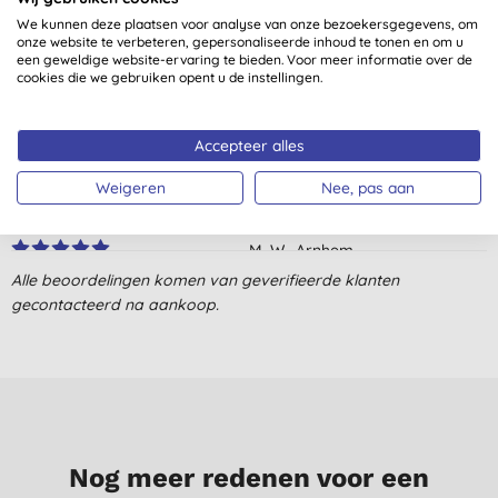
We kunnen deze plaatsen voor analyse van onze bezoekersgegevens, om
Voor de waterkoker werkte het product supergoed. Voor het
onze website te verbeteren, gepersonaliseerde inhoud te tonen en om u
een geweldige website-ervaring te bieden. Voor meer informatie over de
strijkijzer vond ik het iets minder handig. Er bleef heel lang kalk
cookies die we gebruiken opent u de instellingen.
komen ookal had ik er al een paar keer schoon water in
gedaan.
P., Retie
Accepteer alles
24-2-2022
Weigeren
Nee, pas aan
Fijne, bruisende kalkreiniger. Doet goed z’n werk!
M. W., Arnhem
Alle beoordelingen komen van geverifieerde klanten
15-2-2022
gecontacteerd na aankoop.
Handig middel om strijkijzer en waterkoker snel kalkvrij te
maken.
A. I., AMSTERDAM
14-7-2021
Werkt makkelijk en snel, gebruik dit al jaren!
Nog meer redenen voor een
J. K., Rijswijk