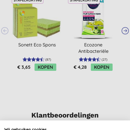
STAPELKORTING
STAPELKORTING
S
Sonett Eco Spons
Ecozone
Antibacteriële
doekjes (40 doekjes)
(
87
)
(
27
)
€ 3,65
KOPEN
€ 4,28
KOPEN
Klantbeoordelingen
4,6
van 5 (
6
beoordelingen
)
Wij gebruiken cookies