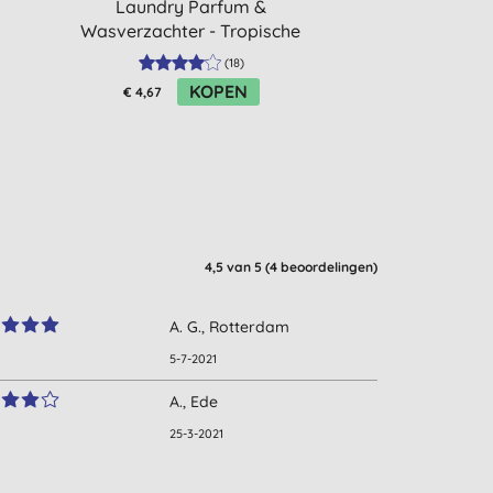
Laundry Parfum &
Laundry P
Wasverzachter - Tropische
Wasverza
Bloemen 10ml
Lentebloe
(
18
)
KOPEN
K
€ 4,67
€ 4,67
4,5
van 5 (
4
beoordelingen
)
A. G., Rotterdam
5-7-2021
A., Ede
25-3-2021