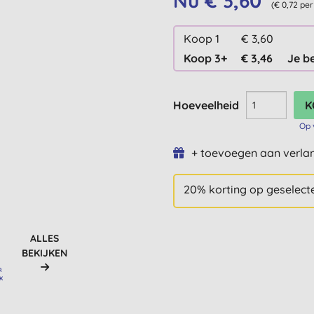
Nu € 3,60
(€ 0,72 pe
Koop 1
€ 3,60
Koop 3+
€ 3,46
Je b
Hoeveelheid
Op 
+ toevoegen aan verlan
20% korting op geselec
ALLES
BEKIJKEN
R
K