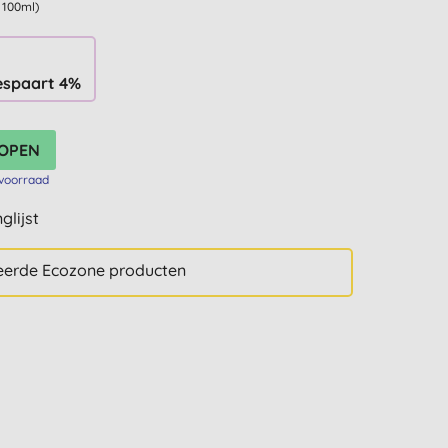
r 100ml)
espaart 4%
voorraad
glijst
teerde Ecozone producten