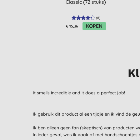
Classic (72 stuks)
(
8
)
KOPEN
€ 15,36
Kl
It smells incredible and it does a perfect job!
Ik gebruik dit product al een tijdje en ik vind de g
Ik ben alleen geen fan (skeptisch) van producten waa
In ieder geval, was ik vaak af met handschoentjes 