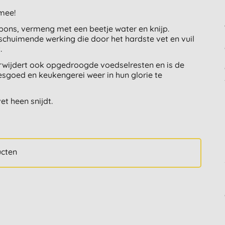
 mee!
pons, vermeng met een beetje water en knijp.
schuimende werking die door het hardste vet en vuil
.
erwijdert ook opgedroogde voedselresten en is de
esgoed en keukengerei weer in hun glorie te
t heen snijdt.
ucten