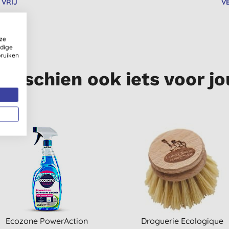
 VRIJ
V
ze
ldige
bruiken
Misschien ook iets voor jo
Ecozone PowerAction
Droguerie Ecologique