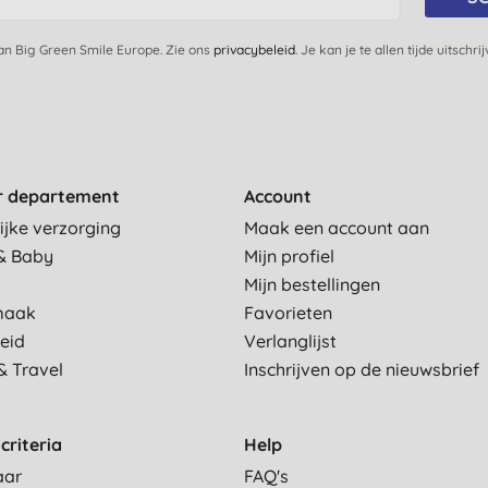
van Big Green Smile Europe. Zie ons
privacybeleid
. Je kan je te allen tijde uitschri
r departement
Account
ijke verzorging
Maak een account aan
& Baby
Mijn profiel
Mijn bestellingen
maak
Favorieten
eid
Verlanglijst
& Travel
Inschrijven op de nieuwsbrief
criteria
Help
aar
FAQ's