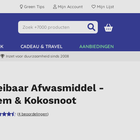
Green Tips
Mijn Account
Mijn Lijst
AK
CADEAU & TRAVEL
AANBIEDINGEN
Inzet voor duurzaamheid sinds 2008
eibaar Afwasmiddel -
em & Kokosnoot
(
4
beoordelingen
)