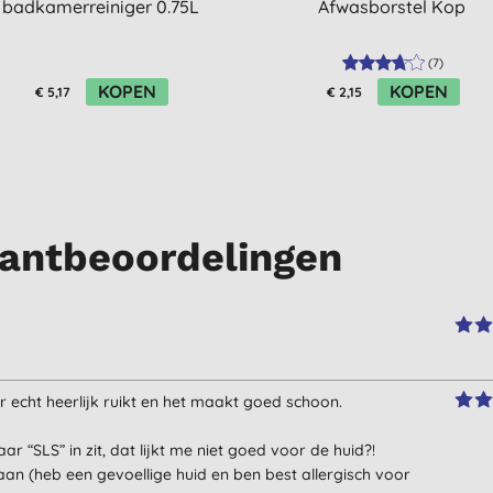
badkamerreiniger 0.75L
Afwasborstel Kop
(
7
)
KOPEN
KOPEN
€ 5,17
€ 2,15
antbeoordelingen
eur echt heerlijk ruikt en het maakt goed schoon.
r “SLS” in zit, dat lijkt me niet goed voor de huid?!
aan (heb een gevoellige huid en ben best allergisch voor