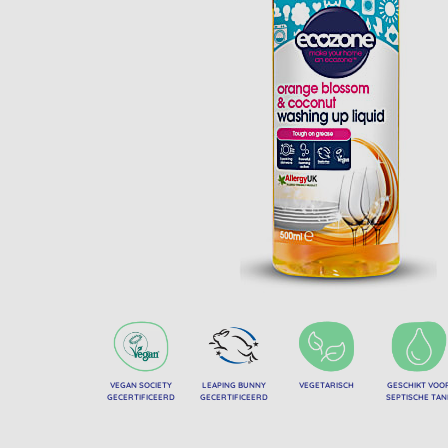
VEGAN SOCIETY
LEAPING BUNNY
VEGETARISCH
GESCHIKT VOO
GECERTIFICEERD
GECERTIFICEERD
SEPTISCHE TAN