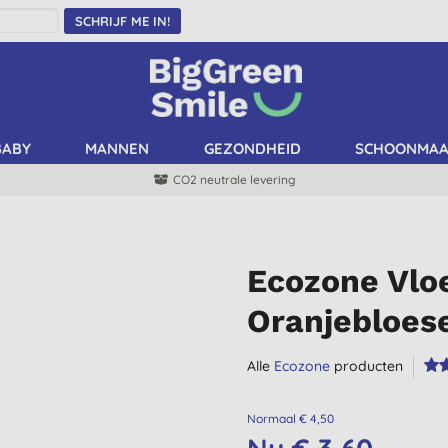
SCHRIJF ME IN!
BABY
MANNEN
GEZONDHEID
SCHOONMA
CO2 neutrale levering
Ecozone Vlo
Oranjebloes
Alle
Ecozone
producten
Normaal € 4,50