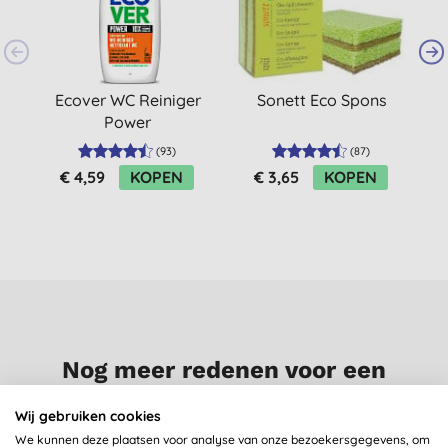
Ecover WC Reiniger
Sonett Eco Spons
E
Power
(
93
)
(
87
)
€ 4,59
KOPEN
€ 3,65
KOPEN
Nog meer redenen voor een
glimlach?
Wij gebruiken cookies
We kunnen deze plaatsen voor analyse van onze bezoekersgegevens, om