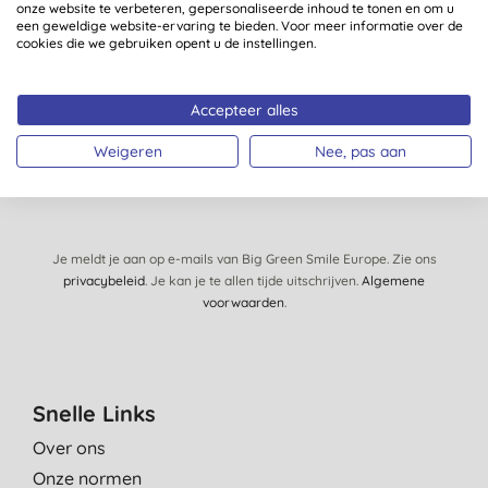
Schrijf je in op onze mailinglijst en je krijgt regelmatig
onze website te verbeteren, gepersonaliseerde inhoud te tonen en om u
nieuws, inzichten, tips en exclusieve aanbiedingen
een geweldige website-ervaring te bieden. Voor meer informatie over de
cookies die we gebruiken opent u de instellingen.
speciaal voor jou.
Accepteer alles
SCHRIJF ME IN!
Weigeren
Nee, pas aan
Je meldt je aan op e-mails van Big Green Smile Europe. Zie ons
privacybeleid
. Je kan je te allen tijde uitschrijven.
Algemene
voorwaarden
.
Snelle Links
Over ons
Onze normen