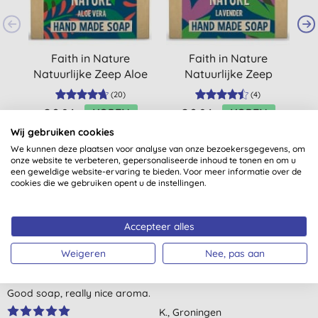
Faith in Nature
Faith in Nature
Natuurlijke Zeep Aloe
Natuurlijke Zeep
Vera
Lavendel
(
20
)
(
4
)
€ 2,84
KOPEN
€ 2,84
KOPEN
Wij gebruiken cookies
We kunnen deze plaatsen voor analyse van onze bezoekersgegevens, om
onze website te verbeteren, gepersonaliseerde inhoud te tonen en om u
een geweldige website-ervaring te bieden. Voor meer informatie over de
cookies die we gebruiken opent u de instellingen.
Accepteer alles
Klantbeoordelingen
4,7
van 5 (
4
beoordelingen
)
Weigeren
Nee, pas aan
Good soap, really nice aroma.
K., Groningen