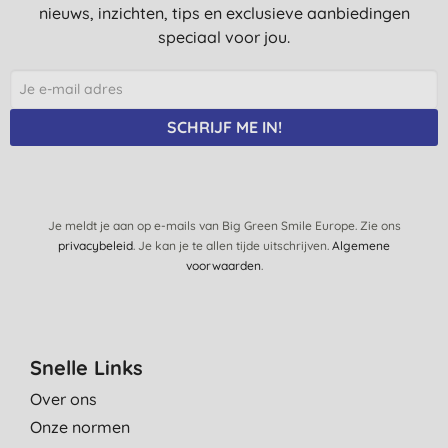
nieuws, inzichten, tips en exclusieve aanbiedingen
much on that, I think skin like mine needs something more mild,
speciaal voor jou.
maybe more aloe vera and glycerin (my next tries...).
M. P., Antwerpen
15-2-2021
SCHRIJF ME IN!
Je meldt je aan op e-mails van Big Green Smile Europe. Zie ons
privacybeleid
. Je kan je te allen tijde uitschrijven.
Algemene
voorwaarden
.
Snelle Links
Over ons
Onze normen