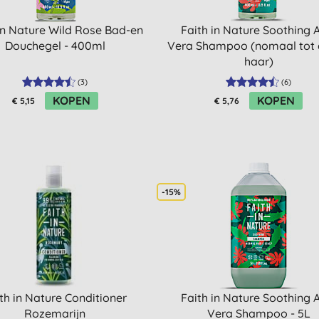
in Nature Wild Rose Bad-en
Faith in Nature Soothing 
Douchegel - 400ml
Vera Shampoo (nomaal tot
haar)
(
3
)
(
6
)
KOPEN
KOPEN
€ 5,15
€ 5,76
-15%
th in Nature Conditioner
Faith in Nature Soothing 
Rozemarijn
Vera Shampoo - 5L