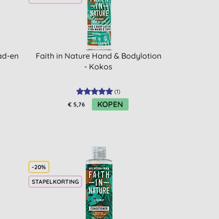
ad-en
Faith in Nature Hand & Bodylotion
- Kokos
(
1
)
KOPEN
€ 5,76
-20%
STAPELKORTING