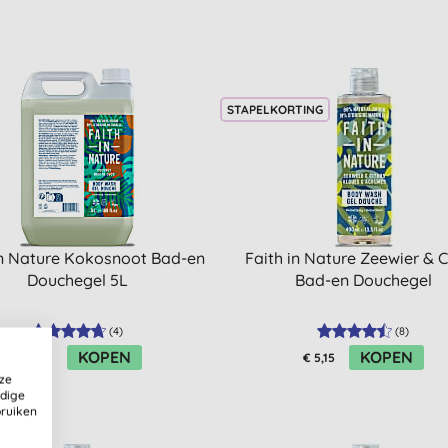
STAPELKORTING
in Nature Kokosnoot Bad-en
Faith in Nature Zeewier & C
Douchegel 5L
Bad-en Douchegel
(
4
)
(
8
)
KOPEN
KOPEN
€ 43,78
€ 5,15
ze
ldige
bruiken