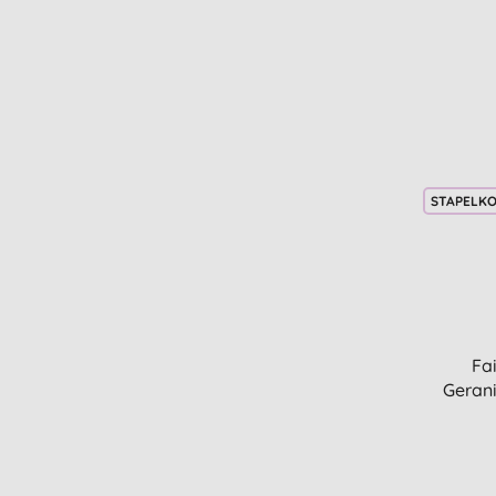
STAPELK
Fa
Geran