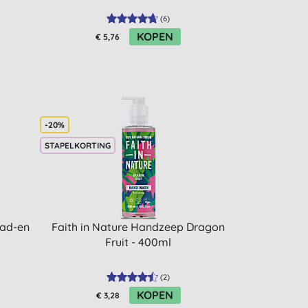
(
6
)
KOPEN
€ 5,76
-20%
STAPELKORTING
Bad-en
Faith in Nature Handzeep Dragon
Fruit - 400ml
(
2
)
KOPEN
€ 3,28