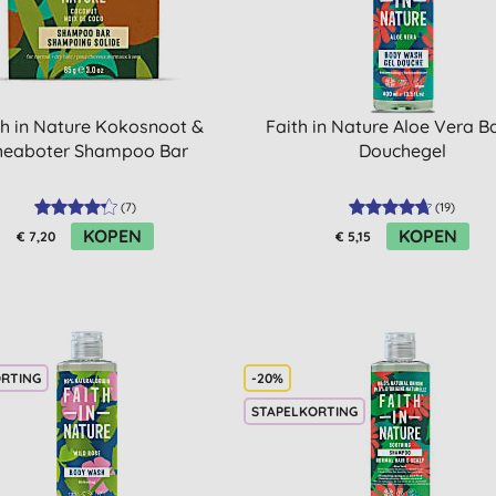
th in Nature Kokosnoot &
Faith in Nature Aloe Vera B
heaboter Shampoo Bar
Douchegel
(
7
)
(
19
)
KOPEN
KOPEN
€ 7,20
€ 5,15
ORTING
-20%
STAPELKORTING