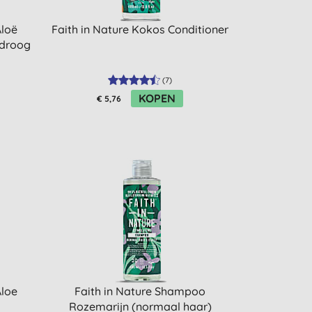
Aloë
Faith in Nature Kokos Conditioner
 droog
(
7
)
KOPEN
€ 5,76
Aloe
Faith in Nature Shampoo
Rozemarijn (normaal haar)