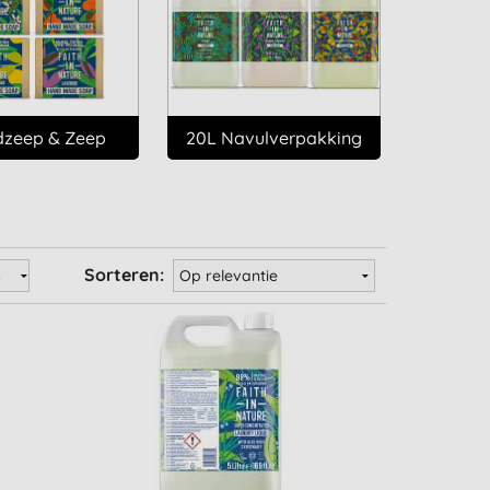
zeep & Zeep
20L Navulverpakking
Sorteren: