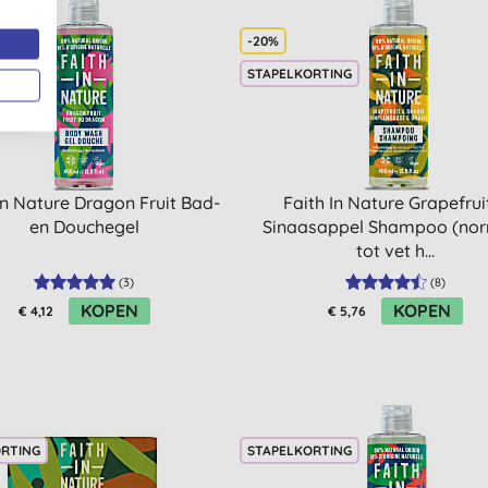
-20%
ORTING
STAPELKORTING
in Nature Dragon Fruit Bad-
Faith In Nature Grapefrui
en Douchegel
Sinaasappel Shampoo (no
tot vet h...
(
3
)
(
8
)
KOPEN
KOPEN
€ 4,12
€ 5,76
ORTING
STAPELKORTING