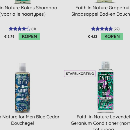
 in Nature Kokos Shampoo
Faith In Nature Grapefrui
(voor alle haartypes)
Sinaasappel Bad-en Douch
(
11
)
(
22
)
KOPEN
KOPEN
€ 5,76
€ 4,12
STAPELKORTING
in Nature for Men Blue Cedar
Faith in Nature Lavendel
Douchegel
Geranium Conditioner (no
tot droog ...