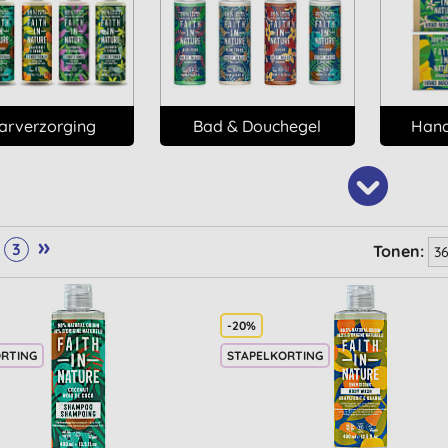
arverzorging
Bad & Douchegel
Hand
»
3
Tonen:
-20%
ORTING
STAPELKORTING