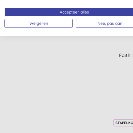
-20%
Accepteer alles
STAPELK
Weigeren
Nee, pas aan
Faith 
STAPELK