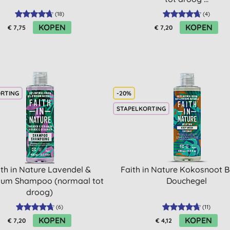
(
18
)
(
4
)
KOPEN
KOPEN
€ 7,75
€ 7,20
ORTING
-20%
STAPELKORTING
ith in Nature Lavendel &
Faith in Nature Kokosnoot 
ium Shampoo (normaal tot
Douchegel
droog)
(
6
)
(
11
)
KOPEN
KOPEN
€ 7,20
€ 4,12