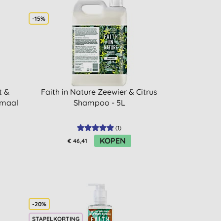
-15%
t &
Faith in Nature Zeewier & Citrus
rmaal
Shampoo - 5L
(
1
)
KOPEN
€ 46,41
-20%
STAPELKORTING