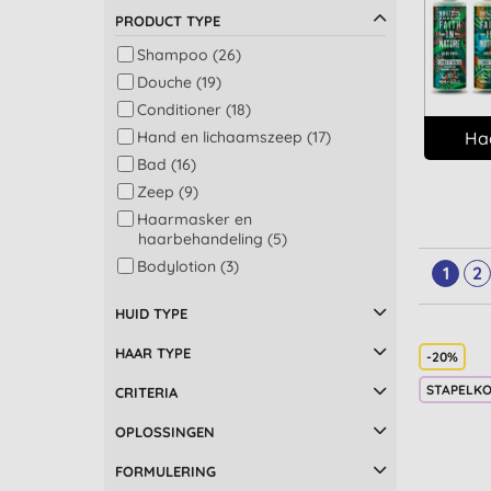
PRODUCT TYPE
Shampoo (26)
Douche (19)
Conditioner (18)
Ha
Hand en lichaamszeep (17)
Bad (16)
Zeep (9)
Haarmasker en
haarbehandeling (5)
Bodylotion (3)
1
2
Dieren (2)
HUID TYPE
Accessoires (1)
Afwas: vloeibaar (1)
HAAR TYPE
-20%
Afwassen (1)
STAPELK
CRITERIA
Tieners huidverzorging (1)
Vloeibaar wasmiddel (1)
OPLOSSINGEN
Was (1)
FORMULERING