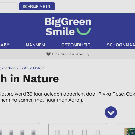
SCHRIJF ME IN!
BABY
MANNEN
GEZONDHEID
SCHOONMA
CO2 neutrale levering
le merken
Faith in Nature
th in Nature
 Nature werd 30 jaar geleden opgericht door Rivka Rose. Oo
rneming samen met haar man Aaron.