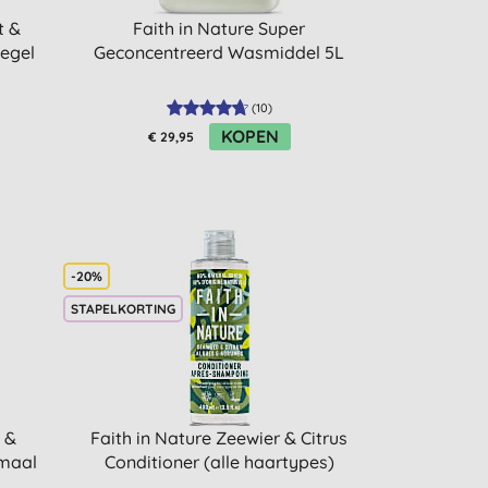
t &
Faith in Nature Super
egel
Geconcentreerd Wasmiddel 5L
(
10
)
KOPEN
€ 29,95
-20%
STAPELKORTING
 &
Faith in Nature Zeewier & Citrus
rmaal
Conditioner (alle haartypes)