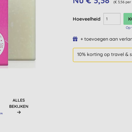
Nu € 3,38
(€ 3,56 per
Hoeveelheid
Op 
+ toevoegen aan verlan
10% korting op travel & 
ALLES
BEKIJKEN
IN
D