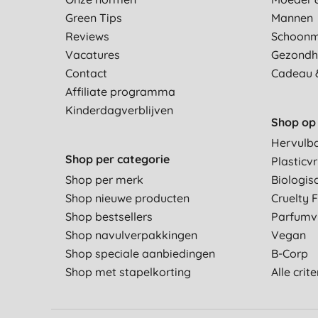
Green Tips
Mannen
Reviews
Schoon
Vacatures
Gezondh
Contact
Cadeau 
Affiliate programma
Kinderdagverblijven
Shop op 
Hervulb
Shop per categorie
Plasticvr
Shop per merk
Biologis
Shop nieuwe producten
Cruelty 
Shop bestsellers
Parfumvr
Shop navulverpakkingen
Vegan
Shop speciale aanbiedingen
B-Corp
Shop met stapelkorting
Alle crit