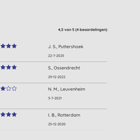
4,5
van 5 (
4
beoordelingen
)
J. S., Puttershoek
22-7-2025
S., Ossendrecht
29-12-2022
N. M., Leuvenheim
3-7-2021
I. B., Rotterdam
25-12-2020