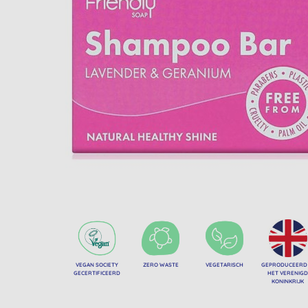
VEGAN SOCIETY
ZERO WASTE
VEGETARISCH
GEPRODUCEERD 
GECERTIFICEERD
HET VERENIG
KONINKRIJK