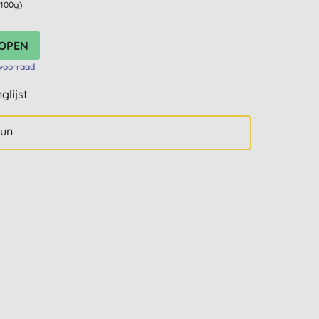
 100g)
voorraad
glijst
sun