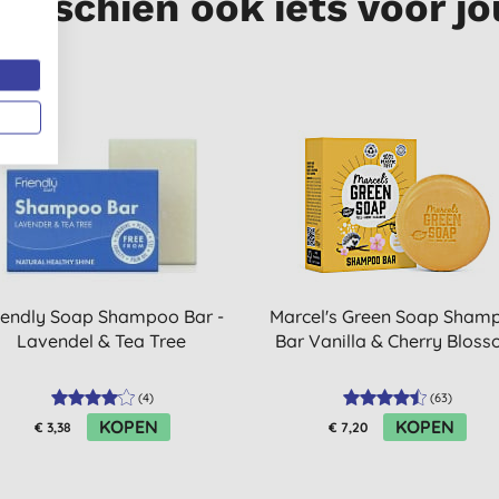
Misschien ook iets voor jo
iendly Soap Shampoo Bar -
Marcel's Green Soap Sham
Lavendel & Tea Tree
Bar Vanilla & Cherry Blos
(
4
)
(
63
)
KOPEN
KOPEN
€ 3,38
€ 7,20