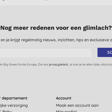
Nog meer redenen voor een glimlach?
st en je krijgt regelmatig nieuws, inzichten, tips en exclusiev
SC
van Big Green Smile Europe. Zie ons
privacybeleid
. Je kan je te allen tijde uitschri
r departement
Account
ijke verzorging
Maak een account aan
& Baby
Mijn profiel