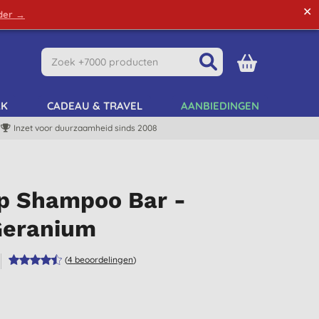
✕
rder →
Green Tips
Mijn Account
Mijn Lijst
AK
CADEAU & TRAVEL
AANBIEDINGEN
Inzet voor duurzaamheid sinds 2008
ap Shampoo Bar -
Geranium
(
4
beoordelingen
)