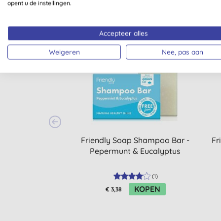
opent u de instellingen.
Accepteer alles
Weigeren
Nee, pas aan
-10%
-10%
Friendly Soap Shampoo Bar -
Fr
Pepermunt & Eucalyptus
(
1
)
KOPEN
€ 3,38