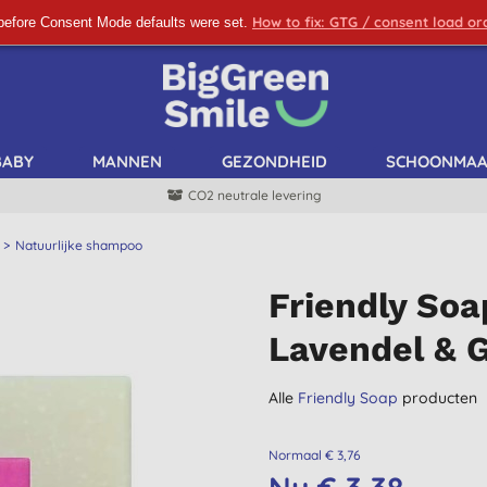
How to fix: GTG / consent load o
before Consent Mode defaults were set.
SCHRIJF ME IN!
BABY
MANNEN
GEZONDHEID
SCHOONMA
CO2 neutrale levering
Natuurlijke shampoo
Friendly So
Lavendel & 
Alle
Friendly Soap
producten
Normaal € 3,76