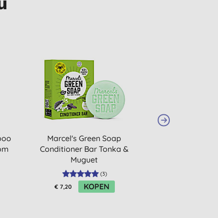
u
-10%
poo
Marcel's Green Soap
Friendly Soap Z
som
Conditioner Bar Tonka &
Muguet
(
3
)
KOPEN
K
€ 7,20
€ 3,38