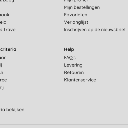
Mijn bestellingen
maak
Favorieten
eid
Verlanglijst
& Travel
Inschrijven op de nieuwsbrief
criteria
Help
aar
FAQ's
ij
Levering
ch
Retouren
Free
Klantenservice
ij
eria bekijken