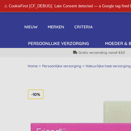
⚠ CookieFirst [CF_DEBUG]: Late Consent detected — a Google tag fired 
NIEUW
MERKEN
CRITERIA
PERSOONLIJKE VERZORGING
MOEDER & 
Gratis verzending vanaf €60
Home
Persoonlijke verzorging
Natuurlijke haarverzorging
-10%