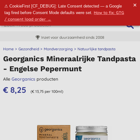
✕
⚠ CookieFirst [CF_DEBUG]: Late Consent detected — a Google
How to fix: GTG
tag fired before Consent Mode defaults were set.
/ consent load order →
Inzet voor duurzaamheid sinds 2008
Home
Gezondheid
Mondverzorging
Natuurlijke tandpasta
Georganics Mineraalrijke Tandpasta
- Engelse Pepermunt
Alle
Georganics
producten
€ 8,25
(€ 13,75 per 100ml)