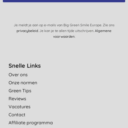
tube. Het glazen potje met metalen deksel is recycleerbaar of
als potje voor iets anders te gebruiken.
R. D. B., Keerbergen
Je meldt je aan op e-mails van Big Green Smile Europe. Zie ons
13-11-2020
privacybeleid
. Je kan je te allen tijde uitschrijven.
Algemene
voorwaarden
.
Snelle Links
Over ons
Onze normen
Green Tips
Reviews
Vacatures
Contact
Affiliate programma