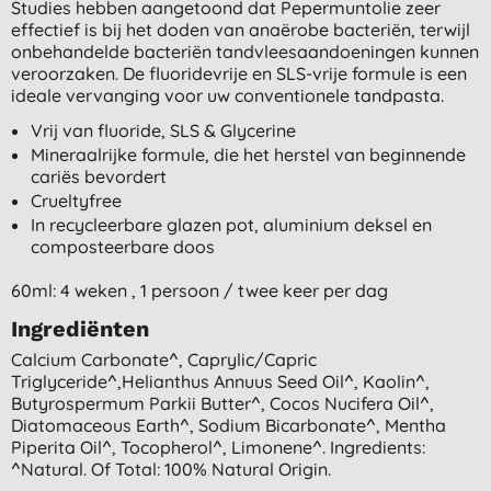
Studies hebben aangetoond dat Pepermuntolie zeer
effectief is bij het doden van anaërobe bacteriën, terwijl
onbehandelde bacteriën tandvleesaandoeningen kunnen
veroorzaken. De fluoridevrije en SLS-vrije formule is een
ideale vervanging voor uw conventionele tandpasta.
Vrij van fluoride, SLS & Glycerine
Mineraalrijke formule, die het herstel van beginnende
cariës bevordert
Crueltyfree
In recycleerbare glazen pot, aluminium deksel en
composteerbare doos
60ml: 4 weken , 1 persoon / twee keer per dag
Ingrediënten
Calcium Carbonate^, Caprylic/capric
Triglyceride^,helianthus Annuus Seed Oil^, Kaolin^,
Butyrospermum Parkii Butter^, Cocos Nucifera Oil^,
Diatomaceous Earth^, Sodium Bicarbonate^, Mentha
Piperita Oil^, Tocopherol^, Limonene^. Ingredients:
^natural. Of Total: 100% Natural Origin.