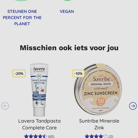
STEUNEN ONE
VEGAN
PERCENT FOR THE
PLANET
Misschien ook iets voor jou
-20%
-10%
Lavera Tandpasta
Suntribe Minerale
G
Complete Care
Zink
M
Zonnebrandcrème
(
63
)
(
2
)