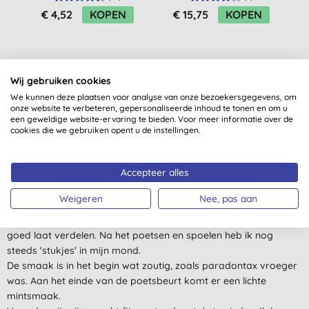
Gezicht SPF50 -
€ 4,52
KOPEN
€ 15,75
KOPEN
Original White (45gr)
Wij gebruiken cookies
We kunnen deze plaatsen voor analyse van onze bezoekersgegevens, om
onze website te verbeteren, gepersonaliseerde inhoud te tonen en om u
een geweldige website-ervaring te bieden. Voor meer informatie over de
Klantbeoordelingen
cookies die we gebruiken opent u de instellingen.
3,7
van 5 (
4
beoordelingen
)
Accepteer alles
Ik bestelde deze omdat de Ben & Anna gel niet meer
Weigeren
Nee, pas aan
verkrijgbaar lijkt te zijn. Ik hoopte op een goede vervanger,
maar nee. Het is een wat kleiachtige droge massa die zich niet
goed laat verdelen. Na het poetsen en spoelen heb ik nog
steeds 'stukjes' in mijn mond.
De smaak is in het begin wat zoutig, zoals paradontax vroeger
was. Aan het einde van de poetsbeurt komt er een lichte
mintsmaak.