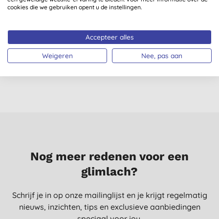
cookies die we gebruiken opent u de instellingen.
Georganics Oilpulling
Georganics
Mondwater - Engelse
Mineraalrijke
W
Accepteer alles
Pepermunt
Tandpasta - Engelse
(
4
)
Weigeren
Nee, pas aan
Pepermunt
€ 9,19
KOPEN
€ 8,25
KOPEN
Nog meer redenen voor een
glimlach?
Schrijf je in op onze mailinglijst en je krijgt regelmatig
nieuws, inzichten, tips en exclusieve aanbiedingen
speciaal voor jou.