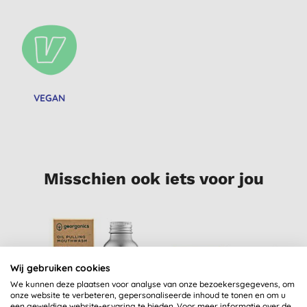
VEGAN
Misschien ook iets voor jou
-
Wij gebruiken cookies
We kunnen deze plaatsen voor analyse van onze bezoekersgegevens, om
onze website te verbeteren, gepersonaliseerde inhoud te tonen en om u
een geweldige website-ervaring te bieden. Voor meer informatie over de