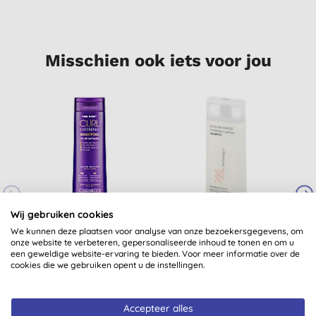
Misschien ook iets voor jou
Wij gebruiken cookies
Giovanni Curl Defining
Giovanni 50:50
We kunnen deze plaatsen voor analyse van onze bezoekersgegevens, om
Shampoo
Balanced Hydrating-
C
onze website te verbeteren, gepersonaliseerde inhoud te tonen en om u
een geweldige website-ervaring te bieden. Voor meer informatie over de
Clarifying Shampoo
(
4
)
cookies die we gebruiken opent u de instellingen.
€ 17,65
KOPEN
€ 12,55
KOPEN
Accepteer alles