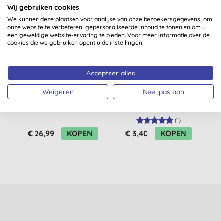
Wij gebruiken cookies
We kunnen deze plaatsen voor analyse van onze bezoekersgegevens, om
-20%
onze website te verbeteren, gepersonaliseerde inhoud te tonen en om u
een geweldige website-ervaring te bieden. Voor meer informatie over de
cookies die we gebruiken opent u de instellingen.
Accepteer alles
Weigeren
Nee, pas aan
UpCircle Gezichtsolie
Beauty Made Easy
met Koffie,
Lip Balm Raspberry
Rozenbottelolie &
(
1
)
Jojoba
€ 26,99
KOPEN
€ 3,40
KOPEN