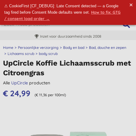
✕
⚠ CookieFirst [CF_DEBUG]: Late Consent detected — a Google
How to fix: GTG
tag fired before Consent Mode defaults were set.
/ consent load order →
Inzet voor duurzaamheid sinds 2008
Home
Persoonlijke verzorging
Body en bad
Bad, douche en zepen
Lichaams scrub
body scrub
UpCircle Koffie Lichaamsscrub met
Citroengras
Alle
UpCircle
producten
€ 24,99
(€ 11,36 per 100ml)