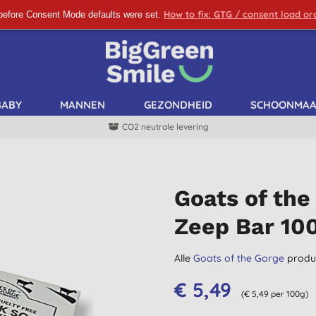
How to fix: GTG / consent load o
before Consent Mode defaults were set.
SCHRIJF ME IN!
BABY
MANNEN
GEZONDHEID
SCHOONMA
CO2 neutrale levering
Goats of th
Zeep Bar 10
Alle
Goats of the Gorge
produ
€ 5,49
(€ 5,49 per 100g)