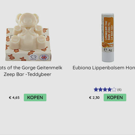
ts of the Gorge Geitenmelk
Eubiona Lippenbalsem Hon
Zeep Bar -Teddybeer
(
6
)
KOPEN
KOPEN
€ 4,65
€ 2,30