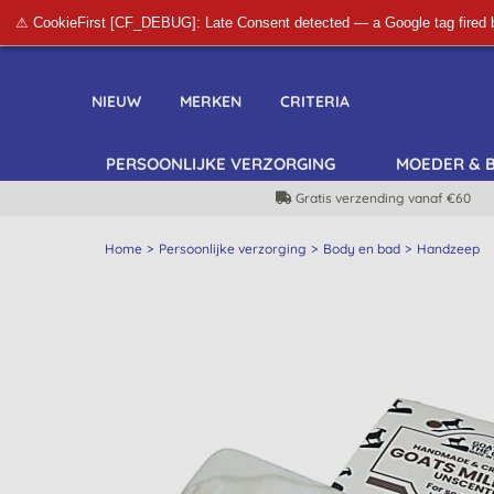
⚠ CookieFirst [CF_DEBUG]: Late Consent detected — a Google tag fired 
NIEUW
MERKEN
CRITERIA
PERSOONLIJKE VERZORGING
MOEDER & 
Gratis verzending vanaf €60
Home
Persoonlijke verzorging
Body en bad
Handzeep