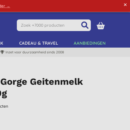
✕
rder →
Green Tips
Mijn Account
Mijn Lijst
AK
CADEAU & TRAVEL
AANBIEDINGEN
Inzet voor duurzaamheid sinds 2008
e Gorge Geitenmelk
0g
cten