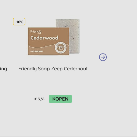
-10%
ing
Friendly Soap Zeep Cederhout
Friendly Soap S
- Parfu
KOPEN
K
€ 3,38
€ 3,76