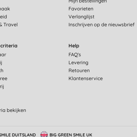
Mijn bestellingen
maak
Favorieten
eid
Verlanglijst
& Travel
Inschrijven op de nieuwsbrief
criteria
Help
aar
FAQ's
ij
Levering
ch
Retouren
Free
Klantenservice
ij
eria bekijken
SMILE DUITSLAND
BIG GREEN SMILE UK