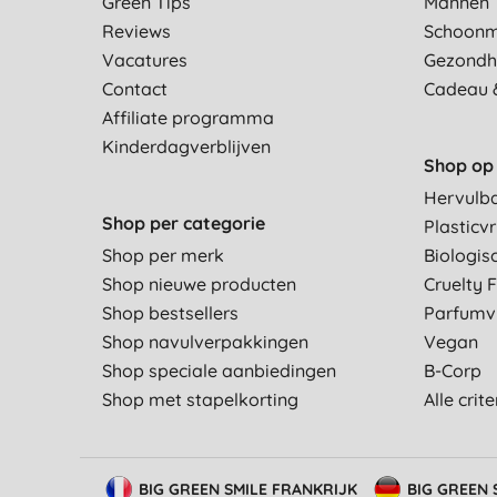
Green Tips
Mannen
Reviews
Schoon
Vacatures
Gezondh
Contact
Cadeau 
Affiliate programma
Kinderdagverblijven
Shop op 
Hervulb
Shop per categorie
Plasticvr
Shop per merk
Biologis
Shop nieuwe producten
Cruelty 
Shop bestsellers
Parfumvr
Shop navulverpakkingen
Vegan
Shop speciale aanbiedingen
B-Corp
Shop met stapelkorting
Alle crit
BIG GREEN SMILE FRANKRIJK
BIG GREEN 