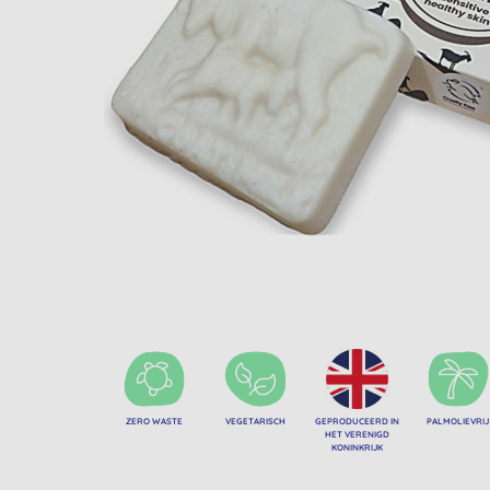
ZERO WASTE
VEGETARISCH
GEPRODUCEERD IN
PALMOLIEVRIJ
HET VERENIGD
KONINKRIJK