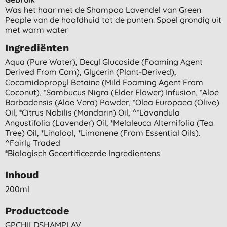
Was het haar met de Shampoo Lavendel van Green
People van de hoofdhuid tot de punten. Spoel grondig uit
met warm water
Ingrediënten
Aqua (pure Water), Decyl Glucoside (foaming Agent
Derived From Corn), Glycerin (plant-Derived),
Cocamidopropyl Betaine (mild Foaming Agent From
Coconut), *sambucus Nigra (elder Flower) Infusion, *aloe
Barbadensis (aloe Vera) Powder, *olea Europaea (olive)
Oil, *citrus Nobilis (mandarin) Oil, ^*lavandula
Angustifolia (lavender) Oil, *melaleuca Alternifolia (tea
Tree) Oil, *linalool, *limonene (from Essential Oils).
^fairly Traded
*biologisch Gecertificeerde Ingredientens
Inhoud
200ml
Productcode
GPCHILDSHAMPLAV