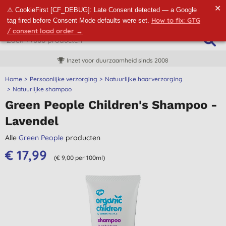
✕
⚠ CookieFirst [CF_DEBUG]: Late Consent detected — a Google
How to fix: GTG
tag fired before Consent Mode defaults were set.
/ consent load order →
Inzet voor duurzaamheid sinds 2008
Home
Persoonlijke verzorging
Natuurlijke haarverzorging
Natuurlijke shampoo
Green People Children's Shampoo -
Lavendel
Alle
Green People
producten
€ 17,99
(€ 9,00 per 100ml)