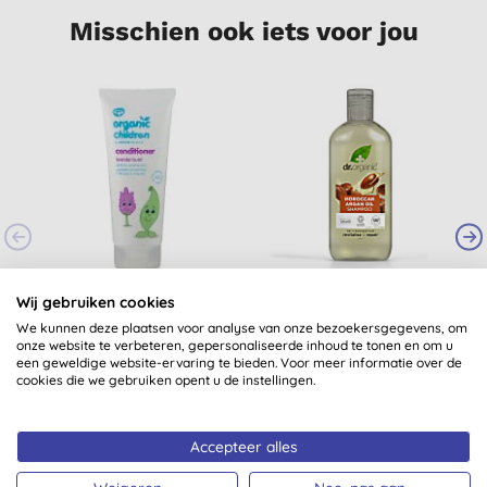
Misschien ook iets voor jou
Green People Organic
Dr Organic
Wij gebruiken cookies
Children Conditioner -
Marokkaanse Argan
We kunnen deze plaatsen voor analyse van onze bezoekersgegevens, om
Lavendel
Olie Shampoo
(
1
)
onze website te verbeteren, gepersonaliseerde inhoud te tonen en om u
een geweldige website-ervaring te bieden. Voor meer informatie over de
€ 17,99
KOPEN
€ 8,25
KOPEN
cookies die we gebruiken opent u de instellingen.
Accepteer alles