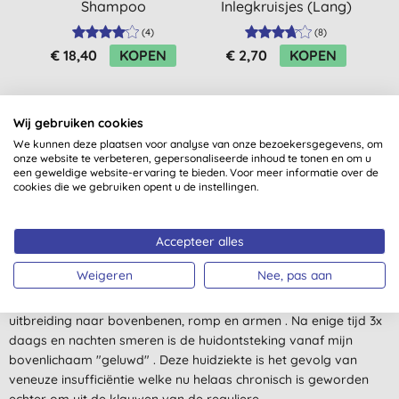
Shampoo
Inlegkruisjes (Lang)
(
4
)
(
8
)
€ 18,40
KOPEN
€ 2,70
KOPEN
Wij gebruiken cookies
We kunnen deze plaatsen voor analyse van onze bezoekersgegevens, om
onze website te verbeteren, gepersonaliseerde inhoud te tonen en om u
een geweldige website-ervaring te bieden. Voor meer informatie over de
cookies die we gebruiken opent u de instellingen.
Klantbeoordelingen
4,2
van 5 (
7
beoordelingen
)
Accepteer alles
Weigeren
Nee, pas aan
"hypostatisch" eczeem aan onderbenen met extreem veel pijn
en jeuk en bij (seizoengebonden weeromstandigheden)
uitbreiding naar bovenbenen, romp en armen . Na enige tijd 3x
daags en nachten smeren is de huidontsteking vanaf mijn
bovenlichaam "geluwd" . Deze huidziekte is het gevolg van
veneuze insufficiëntie welke nu helaas chronisch is geworden
echter om uit de klauwen van de reguliere