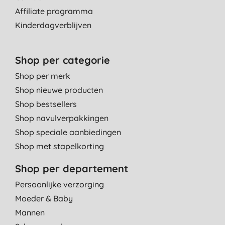
Affiliate programma
De crème die voor mij het beste werkt tegen mijn
eczeemklachten. Veel geprobeerd, maar deze crème maakt de
Kinderdagverblijven
huid soepeler, vermindert roodheid en schilfers en nog
belangrijker gaat de jeukklachten tegen.
Shop per categorie
O. M., Millingen aan de Rijn
Shop per merk
7-12-2017
Shop nieuwe producten
Shop bestsellers
Shop navulverpakkingen
Shop speciale aanbiedingen
Shop met stapelkorting
Shop per departement
Persoonlijke verzorging
Moeder & Baby
Mannen