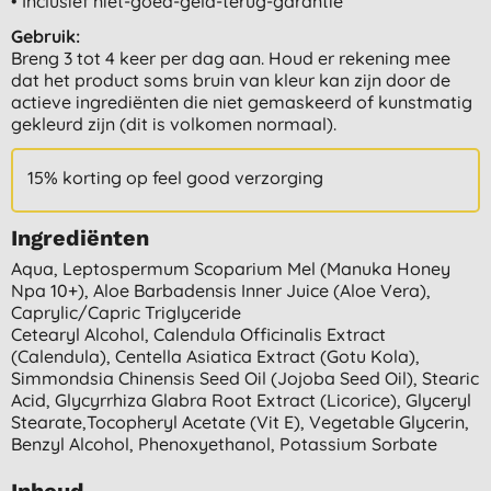
• Inclusief niet-goed-geld-terug-garantie
Gebruik:
Breng 3 tot 4 keer per dag aan. Houd er rekening mee
dat het product soms bruin van kleur kan zijn door de
actieve ingrediënten die niet gemaskeerd of kunstmatig
gekleurd zijn (dit is volkomen normaal).
15% korting op feel good verzorging
Ingrediënten
Aqua, Leptospermum Scoparium Mel (manuka Honey
Npa 10+), Aloe Barbadensis Inner Juice (aloe Vera),
Caprylic/capric Triglyceride
Cetearyl Alcohol, Calendula Officinalis Extract
(calendula), Centella Asiatica Extract (gotu Kola),
Simmondsia Chinensis Seed Oil (jojoba Seed Oil), Stearic
Acid, Glycyrrhiza Glabra Root Extract (licorice), Glyceryl
Stearate,tocopheryl Acetate (vit E), Vegetable Glycerin,
Benzyl Alcohol, Phenoxyethanol, Potassium Sorbate
Inhoud