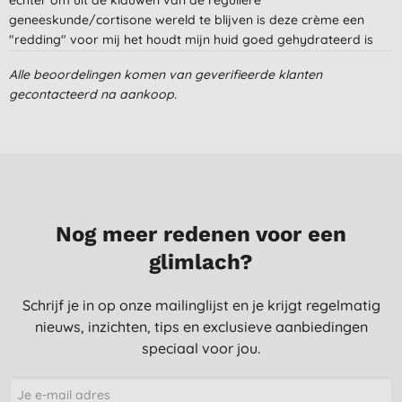
geneeskunde/cortisone wereld te blijven is deze crème een
"redding" voor mij het houdt mijn huid goed gehydrateerd is
verzachtend en redelijk jeukstillend zodoende mijn nachten
Alle beoordelingen komen van geverifieerde klanten
rustiger zijn geworden.........gebruik verder ook tevens Hope's
gecontacteerd na aankoop.
Relief Moisturising Lotion, gel-lotion en derma lotion........... het
enige nadeel is de hoge prijs !
Y., Reningelst
15-1-2022
Houdt de huid goed gehydrateerd. Hoewel deze in eerste de
eerste dagen van gebruik de jeuk lijkt te verzachten, is het voor
Nog meer redenen voor een
mij helaas niet het wondermiddel voor mijn psoriasis en
glimlach?
dermatitis.
K., Odijk
Schrijf je in op onze mailinglijst en je krijgt regelmatig
20-8-2019
nieuws, inzichten, tips en exclusieve aanbiedingen
speciaal voor jou.
Werkt prima, fijne geur. Ik heb enkele chemo's achter de rug en
2 stamceltransplantaties, sinds 2 maand jeukende, droge huid;
begin deze maand deze crème beginnen te gebruiken en hij