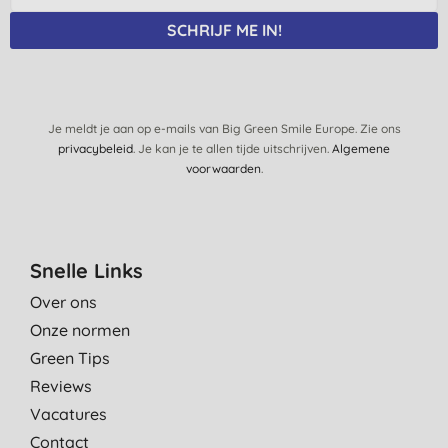
helpt, ik koop deze crème sws terug!!
SCHRIJF ME IN!
J. C., outer
27-4-2019
Helpt heel goed bij eczeem! Plekken worden minder vurig en
pijnlijk, gaan zelfs weg.
Je meldt je aan op e-mails van Big Green Smile Europe. Zie ons
privacybeleid
. Je kan je te allen tijde uitschrijven.
M. V., Veenendaal
Algemene
voorwaarden
.
12-12-2018
Helpt tegen jeuk
S. T., Lelystad
Snelle Links
23-8-2018
Over ons
Heb tot nu toe altijd cortisone-crèmes gebruikt, maar deze
Onze normen
crème is een revelatie!
Na drie maal gebruiken was de eczema al weg. Ik zou het aan
Green Tips
iedereen aanbevelen!
Reviews
S. D. V., oostduinkerke
Vacatures
4-6-2018
Contact