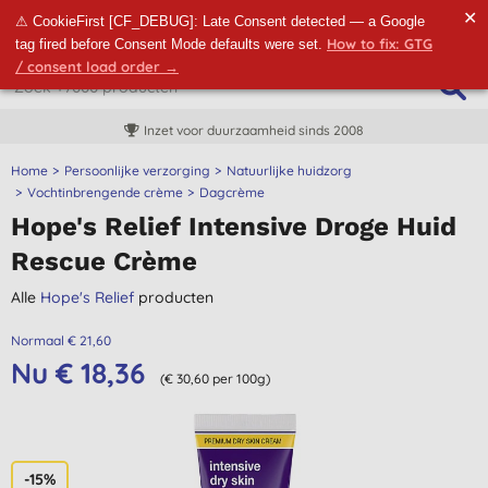
✕
⚠ CookieFirst [CF_DEBUG]: Late Consent detected — a Google
How to fix: GTG
tag fired before Consent Mode defaults were set.
/ consent load order →
Inzet voor duurzaamheid sinds 2008
Home
Persoonlijke verzorging
Natuurlijke huidzorg
Vochtinbrengende crème
Dagcrème
Hope's Relief Intensive Droge Huid
Rescue Crème
Alle
Hope's Relief
producten
Normaal € 21,60
Nu € 18,36
(€ 30,60 per 100g)
-15%