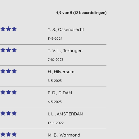
4,9
van 5 (
12
beoordelingen
)
Y. S., Ossendrecht
11-3-2024
T. V. L., Terhagen
7-10-2023
H., Hilversum
8-5-2023
P. D., DIDAM
6-5-2023
I. L., AMSTERDAM
17-11-2022
M. B., Warmond