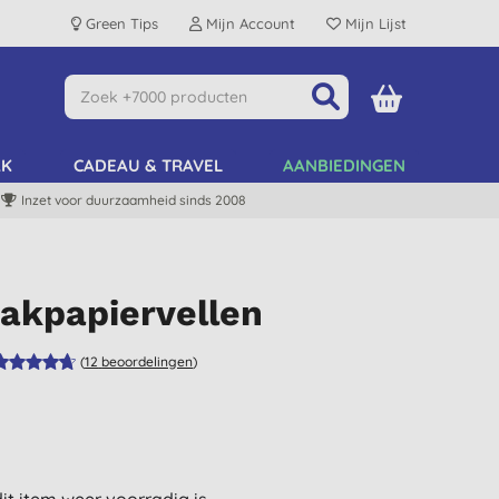
Green Tips
Mijn Account
Mijn Lijst
AK
CADEAU & TRAVEL
AANBIEDINGEN
Inzet voor duurzaamheid sinds 2008
Bakpapiervellen
(
12
beoordelingen
)