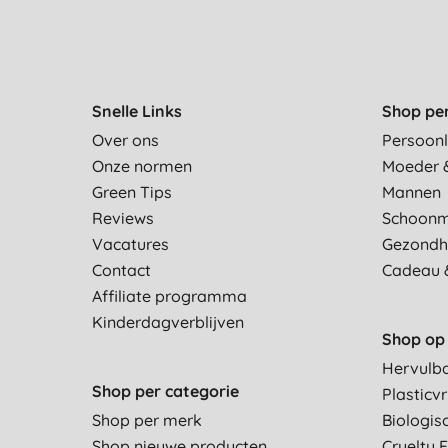
Snelle Links
Shop pe
Over ons
Persoonl
Onze normen
Moeder 
Green Tips
Mannen
Reviews
Schoon
Vacatures
Gezondh
Contact
Cadeau 
Affiliate programma
Kinderdagverblijven
Shop op 
Hervulb
Shop per categorie
Plasticvr
Shop per merk
Biologis
Shop nieuwe producten
Cruelty 