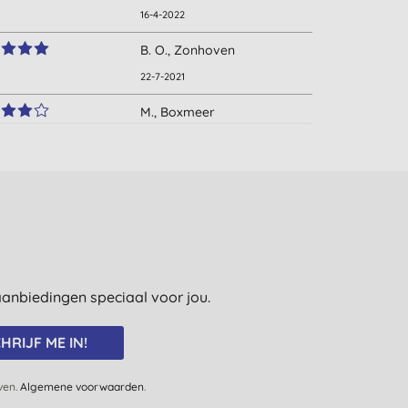
16-4-2022
B. O., Zonhoven
22-7-2021
M., Boxmeer
3-12-2020
A. C., Schoten
22-8-2018
N. P., Amsterdam
26-4-2018
e aanbiedingen speciaal voor jou.
H., Hengelo gld
12-12-2017
HRIJF ME IN!
N. P., Winschoten
jven.
Algemene voorwaarden
29-9-2015
.