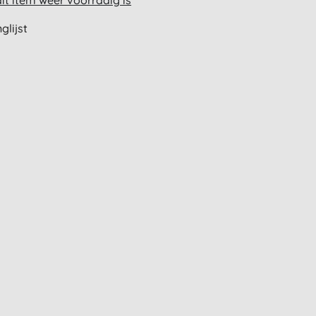
t item weer voorradig is
glijst