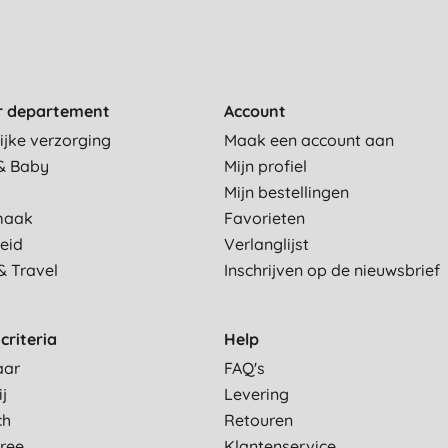
r departement
Account
ijke verzorging
Maak een account aan
& Baby
Mijn profiel
Mijn bestellingen
maak
Favorieten
eid
Verlanglijst
& Travel
Inschrijven op de nieuwsbrief
criteria
Help
aar
FAQ's
ij
Levering
ch
Retouren
Free
Klantenservice