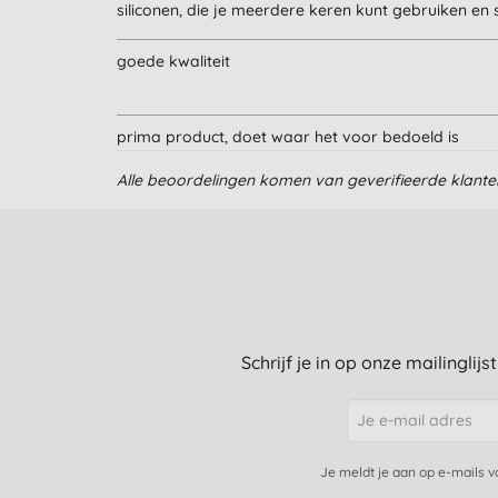
siliconen, die je meerdere keren kunt gebruiken e
goede kwaliteit
prima product, doet waar het voor bedoeld is
Alle beoordelingen komen van geverifieerde klant
Super blij met de vellen bakpapier,
Ik gebruikte de rolletjes bakpapier al langer maar d
Prima bakvellen
Schrijf je in op onze mailinglij
Fijn in gebruik
Gewoon...goed!!
Je meldt je aan op e-mails 