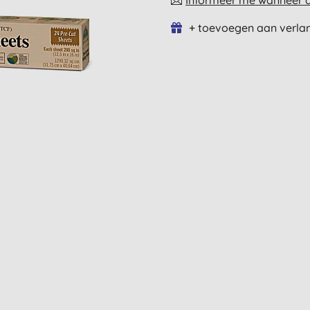
Informeer me wanneer di
+ toevoegen aan verlan