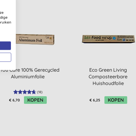
ze
ldige
bruiken
f You Care 100% Gerecycled
Eco Green Living
Aluminiumfolie
Composteerbare
Huishoudfolie
(
18
)
KOPEN
KOPEN
€ 6,70
€ 6,25