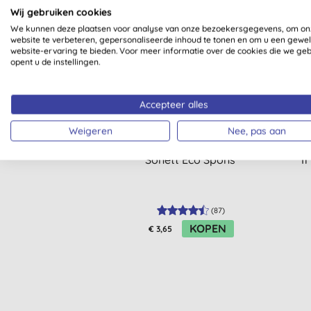
Wij gebruiken cookies
We kunnen deze plaatsen voor analyse van onze bezoekersgegevens, om on
website te verbeteren, gepersonaliseerde inhoud te tonen en om u een gewe
website-ervaring te bieden. Voor meer informatie over de cookies die we ge
STAPELKORTING
opent u de instellingen.
Accepteer alles
Weigeren
Nee, pas aan
Sonett Eco Spons
I
(
87
)
KOPEN
€ 3,65