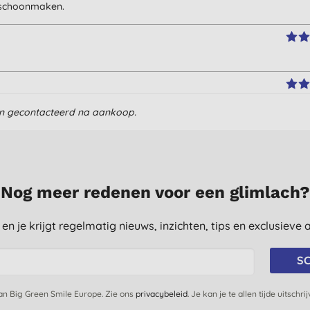
n schoonmaken.
en gecontacteerd na aankoop.
eze vellen zijn zo handig!
Nog meer redenen voor een glimlach?
st en je krijgt regelmatig nieuws, inzichten, tips en exclusiev
SC
van Big Green Smile Europe. Zie ons
privacybeleid
. Je kan je te allen tijde uitschri