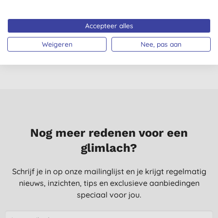
A. V. G., Dordrecht
6-7-2021
Accepteer alles
Weigeren
Nee, pas aan
Alle beoordelingen komen van geverifieerde klanten
gecontacteerd na aankoop.
Nog meer redenen voor een
glimlach?
Schrijf je in op onze mailinglijst en je krijgt regelmatig
nieuws, inzichten, tips en exclusieve aanbiedingen
speciaal voor jou.