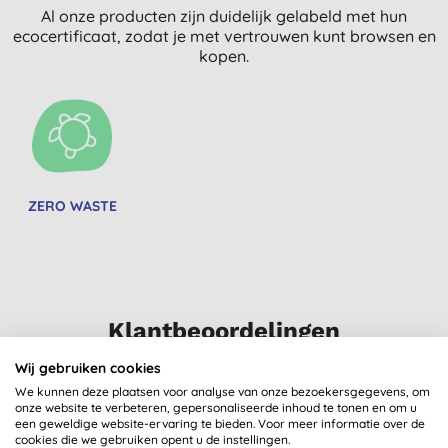
Al onze producten zijn duidelijk gelabeld met hun
ecocertificaat, zodat je met vertrouwen kunt browsen en
kopen.
ZERO WASTE
Klantbeoordelingen
3,0
van 5 (
1
beoordeling
)
Wij gebruiken cookies
We kunnen deze plaatsen voor analyse van onze bezoekersgegevens, om
onze website te verbeteren, gepersonaliseerde inhoud te tonen en om u
Zijn iets kleiner dan dat ik had verwacht. Maar doet wat het
een geweldige website-ervaring te bieden. Voor meer informatie over de
cookies die we gebruiken opent u de instellingen.
moet doen.