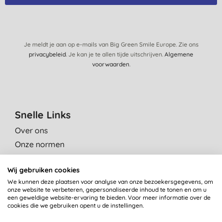
Je meldt je aan op e-mails van Big Green Smile Europe. Zie ons
privacybeleid
. Je kan je te allen tijde uitschrijven.
Algemene
voorwaarden
.
Snelle Links
Over ons
Onze normen
Green Tips
Wij gebruiken cookies
Reviews
We kunnen deze plaatsen voor analyse van onze bezoekersgegevens, om
Vacatures
onze website te verbeteren, gepersonaliseerde inhoud te tonen en om u
een geweldige website-ervaring te bieden. Voor meer informatie over de
Contact
cookies die we gebruiken opent u de instellingen.
Affiliate programma