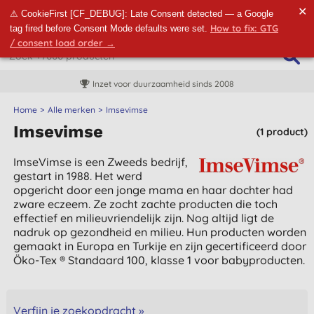
✕
⚠ CookieFirst [CF_DEBUG]: Late Consent detected — a Google
How to fix: GTG
tag fired before Consent Mode defaults were set.
/ consent load order →
Inzet voor duurzaamheid sinds 2008
Home
Alle merken
Imsevimse
Imsevimse
(1 product)
ImseVimse is een Zweeds bedrijf,
gestart in 1988. Het werd
opgericht door een jonge mama en haar dochter had
zware eczeem. Ze zocht zachte producten die toch
effectief en milieuvriendelijk zijn. Nog altijd ligt de
nadruk op gezondheid en milieu. Hun producten worden
gemaakt in Europa en Turkije en zijn gecertificeerd door
Öko-Tex ® Standaard 100, klasse 1 voor babyproducten.
Verfijn je zoekopdracht »