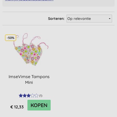
Sorteren:
-50%
ImseVimse Tampons
Mini
(
1
)
KOPEN
€ 12,33