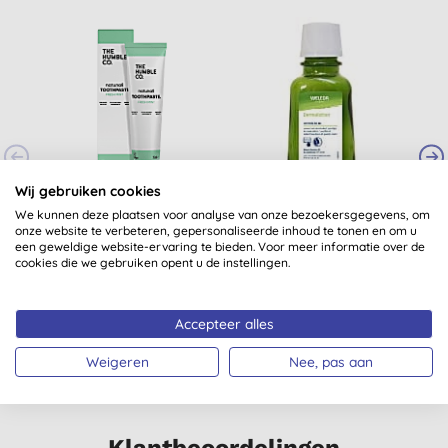
-
Wij gebruiken cookies
The Humble Co.
Weleda Dermalotion
We kunnen deze plaatsen voor analyse van onze bezoekersgegevens, om
Tandpasta Fresh Mint
(bij puistjes en mee-
onze website te verbeteren, gepersonaliseerde inhoud te tonen en om u
- 75ml
eters)
een geweldige website-ervaring te bieden. Voor meer informatie over de
(
10
)
(
5
)
cookies die we gebruiken opent u de instellingen.
€ 4,99
KOPEN
€ 10,99
KOPEN
Accepteer alles
Weigeren
Nee, pas aan
Klantbeoordelingen