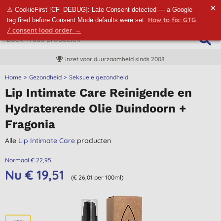
✕
⚠ CookieFirst [CF_DEBUG]: Late Consent detected — a Google
How to fix: GTG
tag fired before Consent Mode defaults were set.
/ consent load order →
Inzet voor duurzaamheid sinds 2008
Home
Gezondheid
Seksuele gezondheid
Lip Intimate Care Reinigende en
Hydraterende Olie Duindoorn +
Fragonia
Alle
Lip Intimate Care
producten
Normaal € 22,95
Nu € 19,51
(€ 26,01 per 100ml)