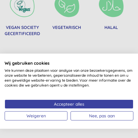
VEGAN SOCIETY
VEGETARISCH
HALAL
GECERTIFICEERD
Wij gebruiken cookies
We kunnen deze plaatsen voor analyse van onze bezoekersgegevens, om
onze website te verbeteren, gepersonaliseerde inhoud te tonen en om u
een geweldige website-ervaring te bieden. Voor meer informatie over de
cookies die we gebruiken opent u de instellingen.
PALMOLIEVRIJ
VEGAN
GLUTENVRIJ
Accepteer alles
Weigeren
Nee, pas aan
Misschien ook iets voor jou