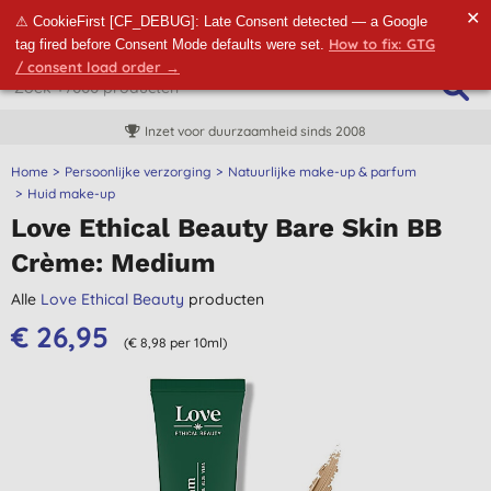
✕
⚠ CookieFirst [CF_DEBUG]: Late Consent detected — a Google
How to fix: GTG
tag fired before Consent Mode defaults were set.
/ consent load order →
Inzet voor duurzaamheid sinds 2008
Home
Persoonlijke verzorging
Natuurlijke make-up & parfum
Huid make-up
Love Ethical Beauty Bare Skin BB
Crème: Medium
Alle
Love Ethical Beauty
producten
€ 26,95
(€ 8,98 per 10ml)