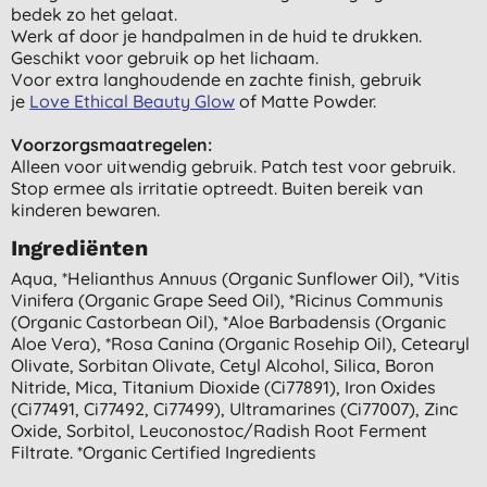
bedek zo het gelaat.
Werk af door je handpalmen in de huid te drukken.
Geschikt voor gebruik op het lichaam.
Voor extra langhoudende en zachte finish, gebruik
je
Love Ethical Beauty Glow
of Matte Powder.
Voorzorgsmaatregelen:
Alleen voor uitwendig gebruik. Patch test voor gebruik.
Stop ermee als irritatie optreedt. Buiten bereik van
kinderen bewaren.
Ingrediënten
Aqua, *helianthus Annuus (organic Sunflower Oil), *vitis
Vinifera (organic Grape Seed Oil), *ricinus Communis
(organic Castorbean Oil), *aloe Barbadensis (organic
Aloe Vera), *rosa Canina (organic Rosehip Oil), Cetearyl
Olivate, Sorbitan Olivate, Cetyl Alcohol, Silica, Boron
Nitride, Mica, Titanium Dioxide (ci77891), Iron Oxides
(ci77491, Ci77492, Ci77499), Ultramarines (ci77007), Zinc
Oxide, Sorbitol, Leuconostoc/radish Root Ferment
Filtrate. *organic Certified Ingredients