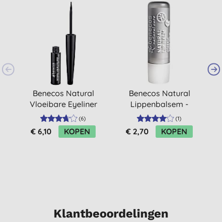
Benecos Natural
Benecos Natural
Vloeibare Eyeliner
Lippenbalsem -
Classic
(
6
)
(
1
)
€ 6,10
KOPEN
€ 2,70
KOPEN
Klantbeoordelingen