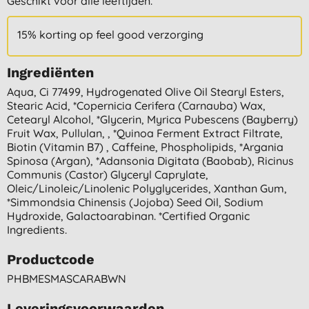
Geschikt voor alle leeftijden.
15% korting op feel good verzorging
Ingrediënten
Aqua, Ci 77499, Hydrogenated Olive Oil Stearyl Esters,
Stearic Acid, *copernicia Cerifera (carnauba) Wax,
Cetearyl Alcohol, *glycerin, Myrica Pubescens (bayberry)
Fruit Wax, Pullulan, , *quinoa Ferment Extract Filtrate,
Biotin (vitamin B7) , Caffeine, Phospholipids, *argania
Spinosa (argan), *adansonia Digitata (baobab), Ricinus
Communis (castor) Glyceryl Caprylate,
Oleic/linoleic/linolenic Polyglycerides, Xanthan Gum,
*simmondsia Chinensis (jojoba) Seed Oil, Sodium
Hydroxide, Galactoarabinan. *certified Organic
Ingredients.
Productcode
PHBMESMASCARABWN
Leveringsvoorwaarden