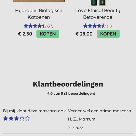
Hydrophil Biologisch
Love Ethical Beauty
Katoenen
Betoverende
Wattenstaafjes
Mascara: Zwart
(
77
)
(
11
)
€ 2,30
KOPEN
€ 28,00
KOPEN
Klantbeoordelingen
4,0
van 5 (
2
beoordelingen
)
Bij mij klont deze mascara ook. Verder wel een prima mascara.
H. Z., Marrum
7-12-2022