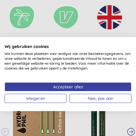
PALMOLIEVRIJ
VEGAN
GEPRODUCEERD IN
HET VERENIGD
Wij gebruiken cookies
KONINKRIJK
We kunnen deze plaatsen voor analyse van onze bezoekersgegevens, om
onze website te verbeteren, gepersonaliseerde inhoud te tonen en om u
een geweldige website-ervaring te bieden. Voor meer informatie over de
cookies die we gebruiken opent u de instellingen.
Misschien ook iets voor jou
Accepteer alles
Weigeren
Nee, pas aan
STAPELKORTING
-