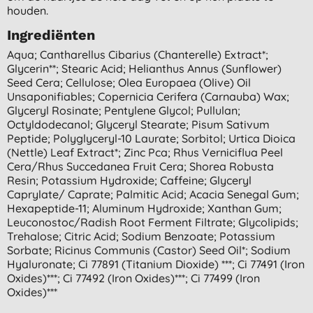
houden.
Ingrediënten
Aqua; Cantharellus Cibarius (chanterelle) Extract*;
Glycerin**; Stearic Acid; Helianthus Annus (sunflower)
Seed Cera; Cellulose; Olea Europaea (olive) Oil
Unsaponifiables; Copernicia Cerifera (carnauba) Wax;
Glyceryl Rosinate; Pentylene Glycol; Pullulan;
Octyldodecanol; Glyceryl Stearate; Pisum Sativum
Peptide; Polyglyceryl-10 Laurate; Sorbitol; Urtica Dioica
(nettle) Leaf Extract*; Zinc Pca; Rhus Verniciflua Peel
Cera/rhus Succedanea Fruit Cera; Shorea Robusta
Resin; Potassium Hydroxide; Caffeine; Glyceryl
Caprylate/ Caprate; Palmitic Acid; Acacia Senegal Gum;
Hexapeptide-11; Aluminum Hydroxide; Xanthan Gum;
Leuconostoc/radish Root Ferment Filtrate; Glycolipids;
Trehalose; Citric Acid; Sodium Benzoate; Potassium
Sorbate; Ricinus Communis (castor) Seed Oil*; Sodium
Hyaluronate; Ci 77891 (titanium Dioxide) ***; Ci 77491 (iron
Oxides)***; Ci 77492 (iron Oxides)***; Ci 77499 (iron
Oxides)***