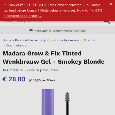
✕
⚠ CookieFirst [CF_DEBUG]: Late Consent detected — a Google
How to fix: GTG
tag fired before Consent Mode defaults were set.
/ consent load order →
Inzet voor duurzaamheid sinds 2008
Home
Persoonlijke verzorging
Natuurlijke make-up & parfum
Oog make-up
Madara Grow & Fix Tinted
Wenkbrauw Gel - Smokey Blonde
Alle
Madara Skincare
producten
€ 28,80
(€ 72,00 per 10ml)