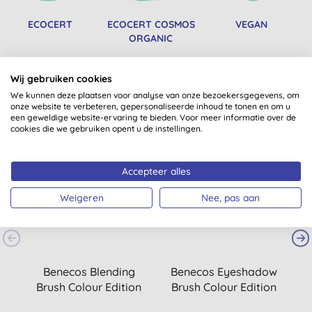
ECOCERT
ECOCERT COSMOS
VEGAN
ORGANIC
Wij gebruiken cookies
We kunnen deze plaatsen voor analyse van onze bezoekersgegevens, om
Misschien ook iets voor jou
onze website te verbeteren, gepersonaliseerde inhoud te tonen en om u
een geweldige website-ervaring te bieden. Voor meer informatie over de
cookies die we gebruiken opent u de instellingen.
Accepteer alles
Weigeren
Nee, pas aan
Benecos Blending
Benecos Eyeshadow
B
Brush Colour Edition
Brush Colour Edition
B