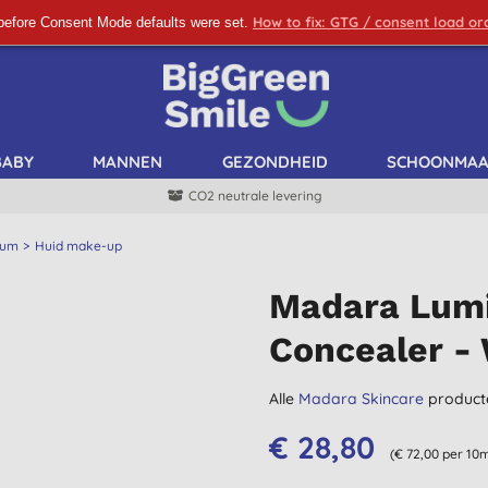
How to fix: GTG / consent load o
before Consent Mode defaults were set.
SCHRIJF ME IN!
BABY
MANNEN
GEZONDHEID
SCHOONMA
CO2 neutrale levering
fum
Huid make-up
Madara Lumi
Concealer -
Alle
Madara Skincare
product
€ 28,80
(€ 72,00 per 10m