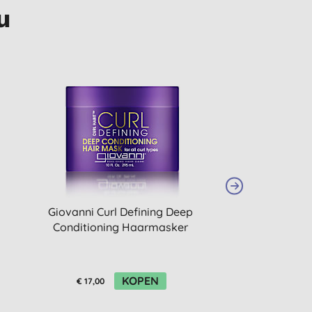
u
Giovanni Curl Defining Deep
Hurraw Moon L
Conditioning Haarmasker
KOPEN
K
€ 17,00
€ 6,15