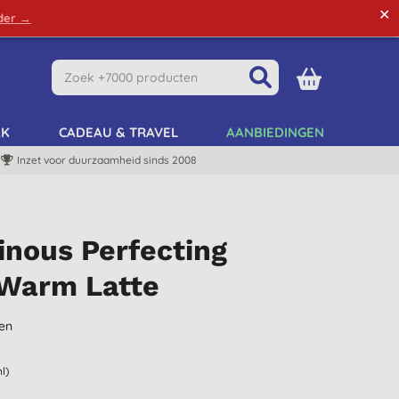
✕
rder →
Green Tips
Mijn Account
Mijn Lijst
AK
CADEAU & TRAVEL
AANBIEDINGEN
Inzet voor duurzaamheid sinds 2008
nous Perfecting
 Warm Latte
en
l)