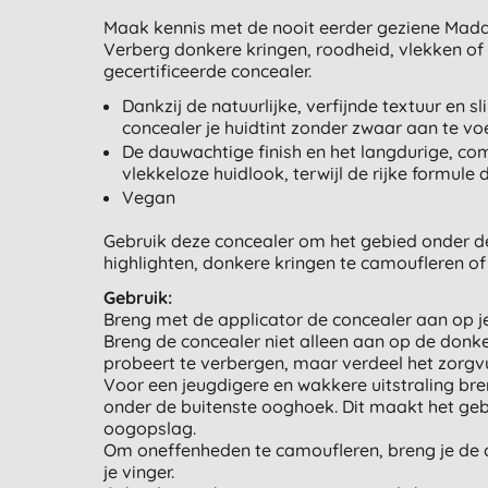
Maak kennis met de nooit eerder geziene Mada
Verberg donkere kringen, roodheid, vlekken o
gecertificeerde concealer.
Dankzij de natuurlijke, verfijnde textuur en
concealer je huidtint zonder zwaar aan te voe
De dauwachtige finish en het langdurige, c
vlekkeloze huidlook, terwijl de rijke formule
Vegan
Gebruik deze concealer om het gebied onder de 
highlighten, donkere kringen te camoufleren 
Gebruik:
Breng met de applicator de concealer aan op j
Breng de concealer niet alleen aan op de donker
probeert te verbergen, maar verdeel het zorgvu
Voor een jeugdigere en wakkere uitstraling br
onder de buitenste ooghoek. Dit maakt het gebi
oogopslag.
Om oneffenheden te camoufleren, breng je de c
je vinger.