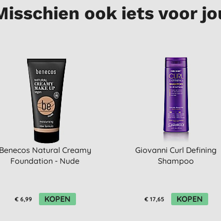
Misschien ook iets voor jo
Benecos Natural Creamy
Giovanni Curl Defining
Foundation - Nude
Shampoo
KOPEN
KOPEN
€ 6,99
€ 17,65