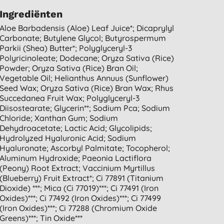
Ingrediënten
Aloe Barbadensis (aloe) Leaf Juice*; Dicaprylyl
Carbonate; Butylene Glycol; Butyrospermum
Parkii (shea) Butter*; Polyglyceryl-3
Polyricinoleate; Dodecane; Oryza Sativa (rice)
Powder; Oryza Sativa (rice) Bran Oil;
Vegetable Oil; Helianthus Annuus (sunflower)
Seed Wax; Oryza Sativa (rice) Bran Wax; Rhus
Succedanea Fruit Wax; Polyglyceryl-3
Diisostearate; Glycerin**; Sodium Pca; Sodium
Chloride; Xanthan Gum; Sodium
Dehydroacetate; Lactic Acid; Glycolipids;
Hydrolyzed Hyaluronic Acid; Sodium
Hyaluronate; Ascorbyl Palmitate; Tocopherol;
Aluminum Hydroxide; Paeonia Lactiflora
(peony) Root Extract; Vaccinium Myrtillus
(blueberry) Fruit Extract*; Ci 77891 (titanium
Dioxide) ***; Mica (ci 77019)***; Ci 77491 (iron
Oxides)***; Ci 77492 (iron Oxides)***; Ci 77499
(iron Oxides)***; Ci 77288 (chromium Oxide
Greens)***; Tin Oxide***