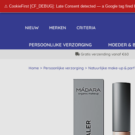
⚠ CookieFirst [CF_DEBUG]: Late Consent detected — a Google tag fired 
NIEUW
MERKEN
CRITERIA
PERSOONLIJKE VERZORGING
MOEDER & 
Gratis verzending vanaf €60
Home
Persoonlijke verzorging
Natuurlijke make-up & par