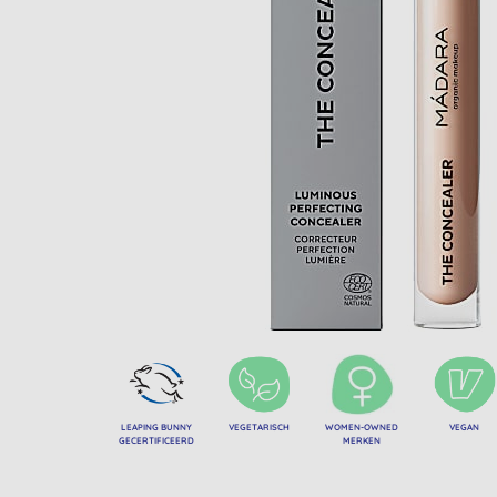
LEAPING BUNNY
VEGETARISCH
WOMEN-OWNED
VEGAN
GECERTIFICEERD
MERKEN