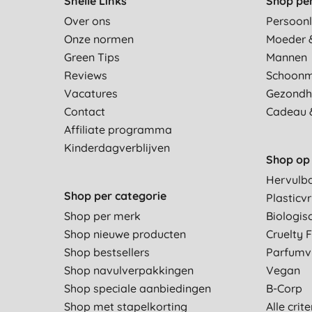
Snelle Links
Shop pe
Over ons
Persoonl
Onze normen
Moeder 
Green Tips
Mannen
Reviews
Schoon
Vacatures
Gezondh
Contact
Cadeau 
Affiliate programma
Kinderdagverblijven
Shop op 
Hervulb
Shop per categorie
Plasticvr
Shop per merk
Biologis
Shop nieuwe producten
Cruelty 
Shop bestsellers
Parfumvr
Shop navulverpakkingen
Vegan
Shop speciale aanbiedingen
B-Corp
Shop met stapelkorting
Alle crit