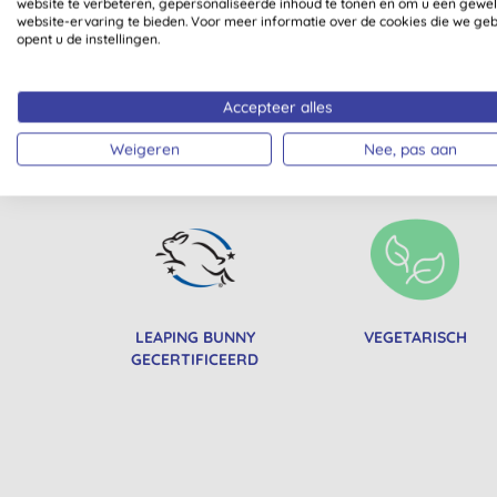
website te verbeteren, gepersonaliseerde inhoud te tonen en om u een gewe
website-ervaring te bieden. Voor meer informatie over de cookies die we ge
opent u de instellingen.
Accepteer alles
Weigeren
Nee, pas aan
Al onze producten zijn dui
LEAPING BUNNY
VEGETARISCH
GECERTIFICEERD