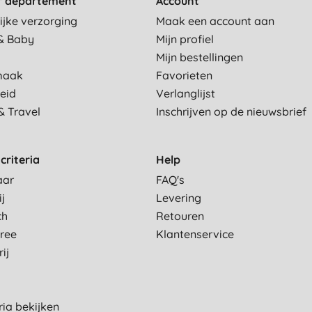
r departement
Account
ijke verzorging
Maak een account aan
& Baby
Mijn profiel
Mijn bestellingen
maak
Favorieten
eid
Verlanglijst
& Travel
Inschrijven op de nieuwsbrief
criteria
Help
aar
FAQ's
ij
Levering
ch
Retouren
Free
Klantenservice
ij
eria bekijken