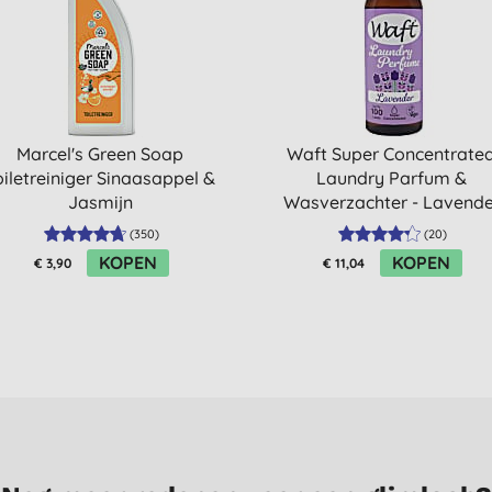
Marcel's Green Soap
Waft Super Concentrate
oiletreiniger Sinaasappel &
Laundry Parfum &
Jasmijn
Wasverzachter - Lavende
50ml
(
350
)
(
20
)
KOPEN
KOPEN
€ 3,90
€ 11,04