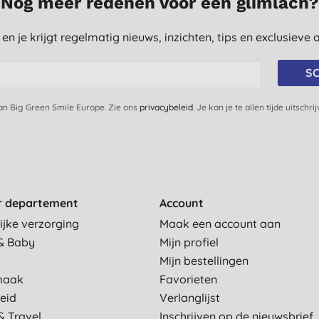
Nog meer redenen voor een glimlach?
st en je krijgt regelmatig nieuws, inzichten, tips en exclusiev
SC
van Big Green Smile Europe. Zie ons
privacybeleid
. Je kan je te allen tijde uitschri
r departement
Account
ijke verzorging
Maak een account aan
& Baby
Mijn profiel
Mijn bestellingen
maak
Favorieten
eid
Verlanglijst
& Travel
Inschrijven op de nieuwsbrief