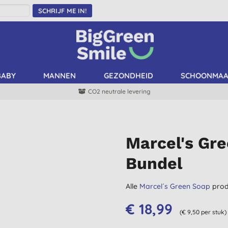
SCHRIJF ME IN!
BABY
MANNEN
GEZONDHEID
SCHOONMA
CO2 neutrale levering
Marcel's Gr
Bundel
Alle
Marcel´s Green Soap
prod
€ 18,99
(€ 9,50 per stuk)