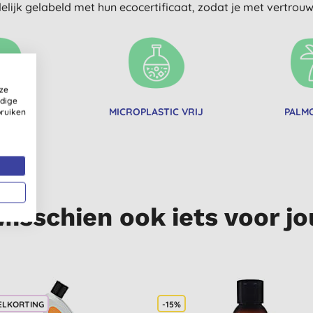
delijk gelabeld met hun ecocertificaat, zodat je met vertro
ze
ldige
RISCH
MICROPLASTIC VRIJ
PALMO
bruiken
Misschien ook iets voor jo
ELKORTING
-15%