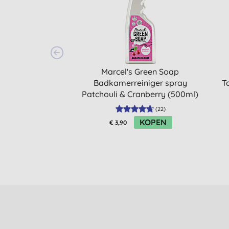
Marcel's Green Soap
Badkamerreiniger spray
T
Patchouli & Cranberry (500ml)
(
22
)
KOPEN
€ 3,90