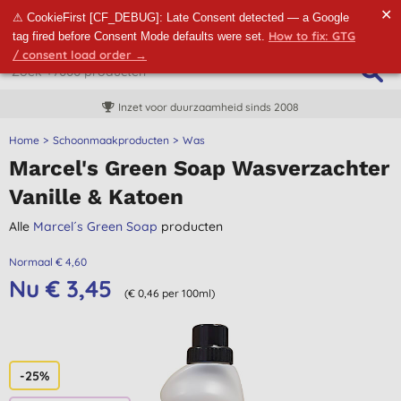
✕
⚠ CookieFirst [CF_DEBUG]: Late Consent detected — a Google
How to fix: GTG
tag fired before Consent Mode defaults were set.
/ consent load order →
Inzet voor duurzaamheid sinds 2008
Home
Schoonmaakproducten
Was
Marcel's Green Soap Wasverzachter
Vanille & Katoen
Alle
Marcel´s Green Soap
producten
Normaal € 4,60
Nu € 3,45
(€ 0,46 per 100ml)
-25%