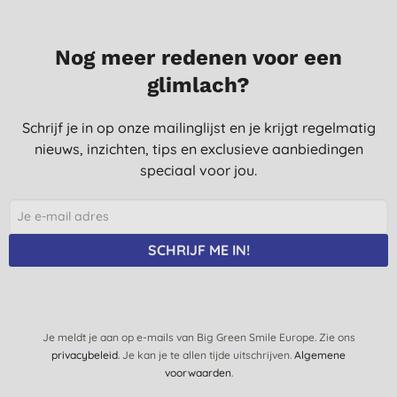
S. J., Apeldoorn
17-12-2023
Nog meer redenen voor een
Heerlijke geur
glimlach?
M. D. B., Etten-Leur
9-12-2023
Schrijf je in op onze mailinglijst en je krijgt regelmatig
nieuws, inzichten, tips en exclusieve aanbiedingen
Deze wasverzachter ruikt echt super en de was is heerlijk zacht
speciaal voor jou.
M. C., Bovenkarspel
22-9-2023
Ruikt heerlijk
SCHRIJF ME IN!
T. H., Rotterdam
9-8-2023
Maakt mijn was zacht en ruikt lekker
Je meldt je aan op e-mails van Big Green Smile Europe. Zie ons
D. G., Zevenbergen
privacybeleid
. Je kan je te allen tijde uitschrijven.
Algemene
2-8-2023
voorwaarden
.