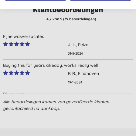
Klantbeoordelingen
4,7
van 5 (
39
beoordelingen
)
Fijne wasverzachter.
J. L., Peize
31-8-2024
Buying this for years already, works really well
P. R., Eindhoven
19-1-2024
Blijmakers
Alle beoordelingen komen van geverifieerde klanten
E. R., Wijk en Aalburg
gecontacteerd na aankoop.
25-12-2023
Gekocht vanwege het feit dat er geen palmolie in zit. Dat vind ik
heel belangrijk! Ruikt heerlijk en maakt goed schoon.