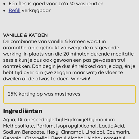
Eén fles is goed voor zo’n 30 wasbeurten
Refill
verkrijgbaar
VANILLE & KATOEN
De combinatie van vanille & katoen wordt in
aromatherapie gebruikt vanwege de rustgevende
werking. In plaats van die 20 minuten durende meditatie-
sessie kun je dus ook gewoon een pas gewassen trui
aantrekken. Dan begin je dus én relaxed aan je dag, én je
hebt tijd over om (we zeggen maar wat) de vloer te
dweilen of de afwas te doen. Win-win!
25% korting op was musthaves
Ingrediënten
Aqua, Dirapeseedoylethyl Hydroxyethylmonium
Methosulfate, Parfum, Isopropyl Alcohol, Lactic Acid,
Sodium Benzoate, Hexyl Cinnamal, Linalool, Coumarin,
Geraniol, Citronellol, Benzyl Alcohol, Alpha-Isomethyl