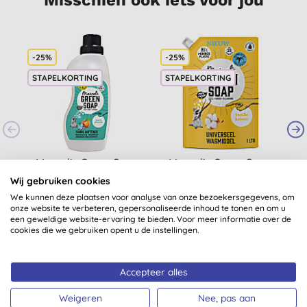
-25%
-25%
S
STAPELKORTING
STAPELKORTING
Marcel's Green Soap
Marcel's Green Soap
M
Wasverzachter Perzik
Wasmiddel Stazak
Wij gebruiken cookies
& Jasmijn
Vanille & Katoen
We kunnen deze plaatsen voor analyse van onze bezoekersgegevens, om
(
16
)
(
26
)
onze website te verbeteren, gepersonaliseerde inhoud te tonen en om u
€ 3,45
KOPEN
€ 7,31
KOPEN
een geweldige website-ervaring te bieden. Voor meer informatie over de
cookies die we gebruiken opent u de instellingen.
Accepteer alles
Weigeren
Nee, pas aan