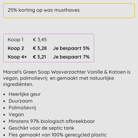
25% korting op was musthaves
Koop 1
€ 3,45
Koop 2
€ 3,28
Je bespaart 5%
Koop 4+
€ 3,21
Je bespaart 7%
Marcel's Green Soap Wasverzachter Vanille & Katoen is
vegan, palmolievrij en gemaakt met natuurlijke
ingrediënten.
Heerlijke geur
Duurzaam
Palmolievrij
Vegan
Minstens 97% biologisch afbreekbaar
Geschikt voor de septic tank
Fles gemaakt van 100% gerecycled plastic