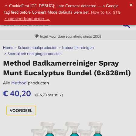
✕
⚠ CookieFirst [CF_DEBUG]: Late Consent detected — a Google
How to fix: GTG
tag fired before Consent Mode defaults were set.
/ consent load order →
Inzet voor duurzaamheid sinds 2008
Home
Schoonmaakproducten
Natuurlijk reinigen
Specialiteit reinigingsproducten
Method Badkamerreiniger Spray
Munt Eucalyptus Bundel (6x828ml)
Alle
Method
producten
€ 40,20
(€ 6,70 per stuk)