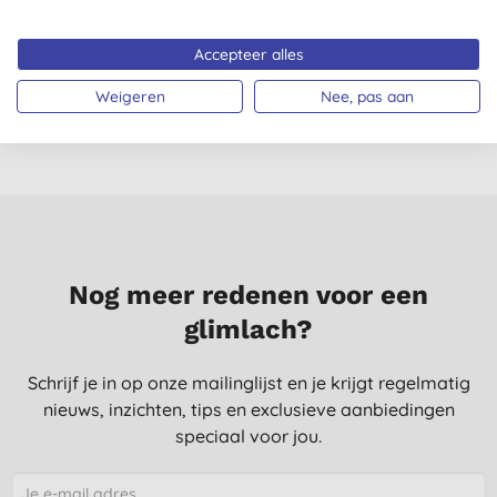
- Ylang ylang
Keukenreiniger Spray
Clementine Bundel
(
98
)
Accepteer alles
(6x828ml)
€ 4,60
KOPEN
€ 40,20
KOPEN
Weigeren
Nee, pas aan
Nog meer redenen voor een
glimlach?
Schrijf je in op onze mailinglijst en je krijgt regelmatig
nieuws, inzichten, tips en exclusieve aanbiedingen
speciaal voor jou.