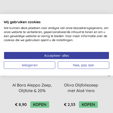
Wij gebruiken cookies
Misschien ook iets voor jou
We kunnen deze plaatsen voor analyse van onze bezoekersgegevens, om
onze website te verbeteren, gepersonaliseerde inhoud te tonen en om u
een geweldige website-ervaring te bieden. Voor meer informatie over de
cookies die we gebruiken opent u de instellingen.
Accepteer alles
Weigeren
Nee, pas aan
Al Bara Aleppo Zeep,
Oliva Olijfoliezeep
B
Olijfolie & 20%
met Aloë Vera
Laurierbesolie 200gr
€ 8,90
KOPEN
€ 2,53
KOPEN