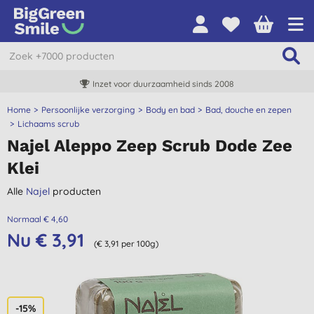
Inzet voor duurzaamheid sinds 2008
Home
Persoonlijke verzorging
Body en bad
Bad, douche en zepen
Lichaams scrub
Najel Aleppo Zeep Scrub Dode Zee
Klei
Alle
Najel
producten
Normaal € 4,60
Nu € 3,91
(€ 3,91 per 100g)
-15%