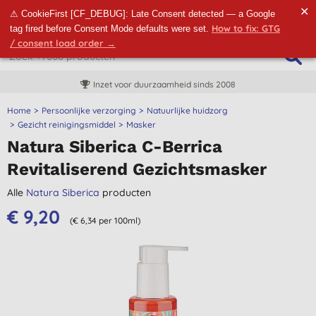
✕
⚠ CookieFirst [CF_DEBUG]: Late Consent detected — a Google
How to fix: GTG
tag fired before Consent Mode defaults were set.
/ consent load order →
Inzet voor duurzaamheid sinds 2008
Home
Persoonlijke verzorging
Natuurlijke huidzorg
Gezicht reinigingsmiddel
Masker
Natura Siberica C-Berrica
Revitaliserend Gezichtsmasker
Alle
Natura Siberica
producten
€ 9,20
(€ 6,34 per 100ml)