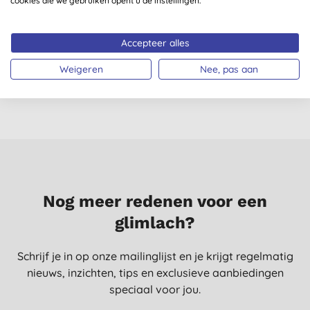
cookies die we gebruiken opent u de instellingen.
The Cheeky Panda
Eco Living Bamboe
Luxury Bamboo
Wattenstaafjes
B
Accepteer alles
Tissues (80 tissues)
(
22
)
€ 2,60
KOPEN
€ 2,85
KOPEN
Weigeren
Nee, pas aan
Nog meer redenen voor een
glimlach?
Schrijf je in op onze mailinglijst en je krijgt regelmatig
nieuws, inzichten, tips en exclusieve aanbiedingen
speciaal voor jou.