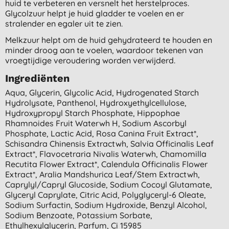
huid te verbeteren en versnelt het herstelproces.
Glycolzuur helpt je huid gladder te voelen en er
stralender en egaler uit te zien.
Melkzuur helpt om de huid gehydrateerd te houden en
minder droog aan te voelen, waardoor tekenen van
vroegtijdige veroudering worden verwijderd.
Ingrediënten
Aqua, Glycerin, Glycolic Acid, Hydrogenated Starch
Hydrolysate, Panthenol, Hydroxyethylcellulose,
Hydroxypropyl Starch Phosphate, Hippophae
Rhamnoides Fruit Waterwh H, Sodium Ascorbyl
Phosphate, Lactic Acid, Rosa Canina Fruit Extract*,
Schisandra Chinensis Extractwh, Salvia Officinalis Leaf
Extract*, Flavocetraria Nivalis Waterwh, Chamomilla
Recutita Flower Extract*, Calendula Officinalis Flower
Extract*, Aralia Mandshurica Leaf/stem Extractwh,
Caprylyl/capryl Glucoside, Sodium Cocoyl Glutamate,
Glyceryl Caprylate, Citric Acid, Polyglyceryl-6 Oleate,
Sodium Surfactin, Sodium Hydroxide, Benzyl Alcohol,
Sodium Benzoate, Potassium Sorbate,
Ethylhexylglycerin, Parfum, Ci 15985