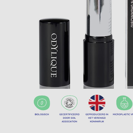
BIOLOGISCH
GECERTIFICEERD
GEPRODUCEERD IN
MICROPLASTIC V
DOOR SOIL
HET VERENIGD
ASSOCIATION
KONINKRIJK