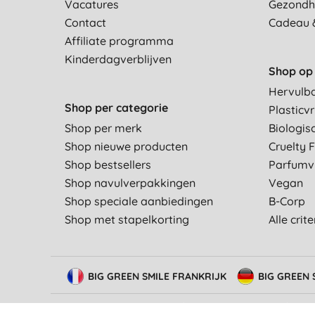
Vacatures
Gezondh
Contact
Cadeau 
Affiliate programma
Kinderdagverblijven
Shop op 
Hervulb
Shop per categorie
Plasticvr
Shop per merk
Biologis
Shop nieuwe producten
Cruelty 
Shop bestsellers
Parfumvr
Shop navulverpakkingen
Vegan
Shop speciale aanbiedingen
B-Corp
Shop met stapelkorting
Alle crit
BIG GREEN SMILE FRANKRIJK
BIG GREEN 
© Big Green Smile Europe
BV
Algemene voorwaarden
Besch