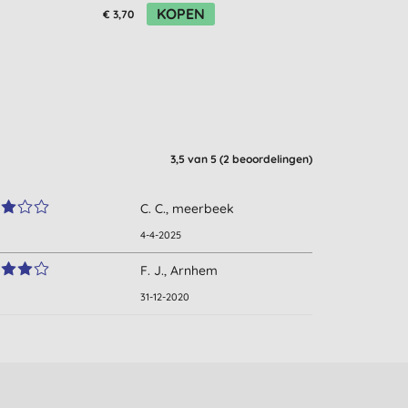
KOPEN
€ 3,70
€ 19,55
3,5
van 5 (
2
beoordelingen
)
C. C., meerbeek
4-4-2025
F. J., Arnhem
31-12-2020