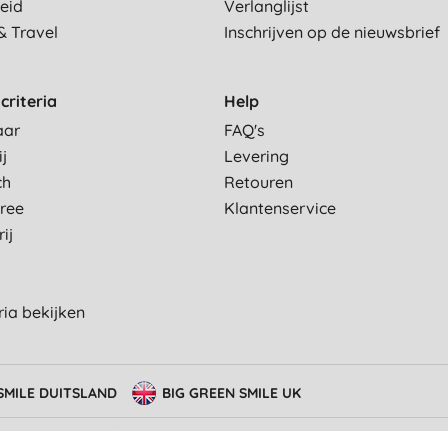
eid
Verlanglijst
& Travel
Inschrijven op de nieuwsbrief
criteria
Help
aar
FAQ's
ij
Levering
ch
Retouren
Free
Klantenservice
ij
eria bekijken
SMILE DUITSLAND
BIG GREEN SMILE UK
erming van privacy
Cookie-instellingen