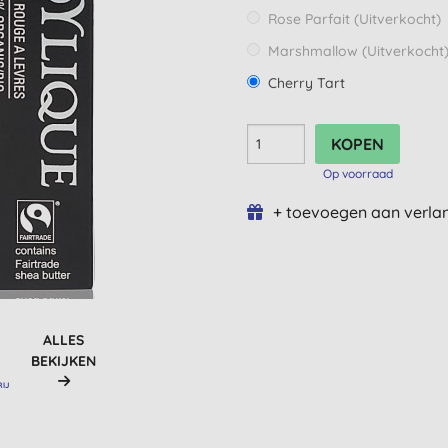
Rose Parfait
(Uitverkocht)
Marshmallow
(Uitverkocht
Cherry Tart
Op voorraad
+ toevoegen aan verlan
ALLES
BEKIJKEN
RIJ