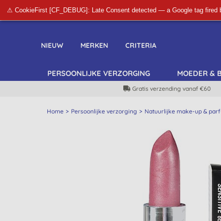
⚠ CookieFirst [CF_DEBUG]: Late Consent detected — a Google tag fired 
NIEUW
MERKEN
CRITERIA
PERSOONLIJKE VERZORGING
MOEDER & 
Gratis verzending vanaf €60
Home
Persoonlijke verzorging
Natuurlijke make-up & par