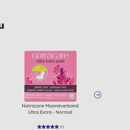
u
Natracare Maandverband
Odylique Natu
Ultra Extra - Normal
Conce
(
7
)