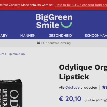
How to fix: GTG / consent load o
before Consent Mode defaults were set.
SCHRIJF ME IN!
BABY
MANNEN
GEZONDHEID
SCHOONMA
CO2 neutrale levering
fum
Lip make-up
Odylique Org
Lipstick
Alle
Odylique
producten
€ 20,10
(€ 44,67 per 10g