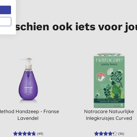
Misschien ook iets voor jo
ethod Handzeep - Franse
Natracare Natuurlijke
Lavendel
Inlegkruisjes Curved
(
49
)
(
36
)