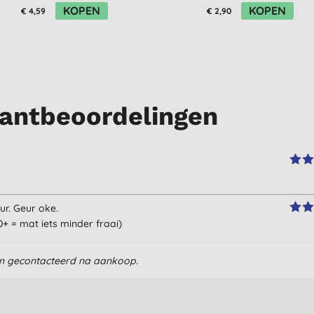
KOPEN
KOPEN
€ 4,59
€ 2,90
antbeoordelingen
r. Geur oke.
+ = mat iets minder fraai)
en gecontacteerd na aankoop.