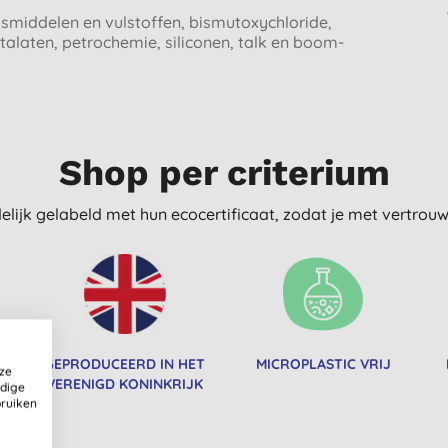
gsmiddelen en vulstoffen, bismutoxychloride,
talaten, petrochemie, siliconen, talk en boom-
Shop per criterium
delijk gelabeld met hun ecocertificaat, zodat je met vertro
R
GEPRODUCEERD IN HET
MICROPLASTIC VRIJ
ze
VERENIGD KONINKRIJK
ldige
bruiken