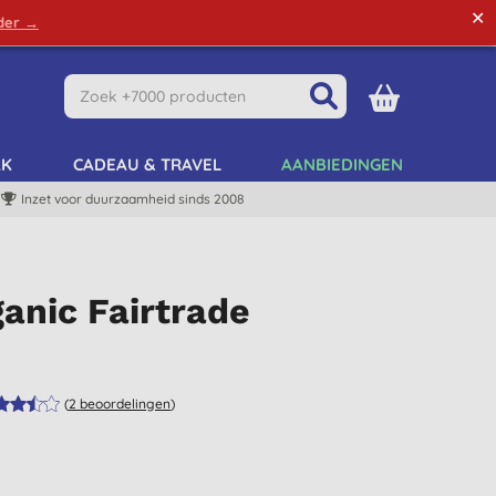
✕
rder →
Green Tips
Mijn Account
Mijn Lijst
AK
CADEAU & TRAVEL
AANBIEDINGEN
Inzet voor duurzaamheid sinds 2008
anic Fairtrade
(
2
beoordelingen
)
)