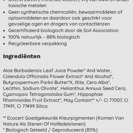
toxische metalen
Geen synthetische chemicaliën, bewaarmiddelen of
oplosmiddelen en daardoor ook geschikt voor
gevoelige ogen en dragers van contactlenzen
Gecertificeerd biologisch door de Soil Association
100% natuurlijk – 88% biologisch
Recycleerbare verpakking
Ingrediënten
Aloe Barbadensis Leaf Juice Powder* And Water,
Calendula Officinalis Flower Extract* And Alcohol*,
Butyrospermum Parkii Butter*x, Illite, Cera Alba*,
Lecithin, Sodium Olivate*, Helianthus Annuus Seed Cera,
Cyamopsis Tetragonoloba Gum*, Hippophae
Rhamnoides Fruit Extract*, May Contain** +/- Ci 77007, Ci
77491, Ci 77499 Silica.
** Ecocert Goedgekeurde Kleurpigmenten (komen Van
Nature Als Stenen Of Halfedelstenen)
* Biologisch Geteeld / Geproduceerd (85%)