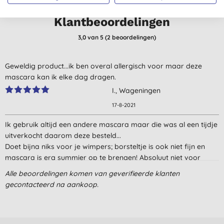
Klantbeoordelingen
3,0
van 5 (
2
beoordelingen
)
Geweldig product...ik ben overal allergisch voor maar deze
mascara kan ik elke dag dragen.
I., Wageningen
17-8-2021
Ik gebruik altijd een andere mascara maar die was al een tijdje
uitverkocht daarom deze besteld...
Doet bijna niks voor je wimpers; borsteltje is ook niet fijn en
mascara is erg summier op te brengen! Absoluut niet voor
herhaling vatbaar, ik ga meteen weer kijken of mijn inika
Alle beoordelingen komen van geverifieerde klanten
alweer op voorraad is!
gecontacteerd na aankoop.
V., Volendam
1-7-2021