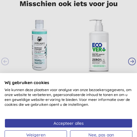
Misschien ook iets voor jou
Odylique Conditioner
Ecover ZERO
Wij gebruiken cookies
- Soothing - Kokos &
Handzeep
S
Kamille 200ml
We kunnen deze plaatsen voor analyse van onze bezoekersgegevens, om
(
2
)
onze website te verbeteren, gepersonaliseerde inhoud te tonen en om u
€ 18,99
KOPEN
€ 4,59
KOPEN
een geweldige website-ervaring te bieden. Voor meer informatie over de
cookies die we gebruiken opent u de instellingen.
Accepteer alles
Weigeren
Nee, pas aan