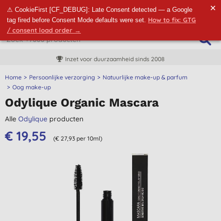
✕
⚠ CookieFirst [CF_DEBUG]: Late Consent detected — a Google
How to fix: GTG
tag fired before Consent Mode defaults were set.
/ consent load order →
Inzet voor duurzaamheid sinds 2008
Home
Persoonlijke verzorging
Natuurlijke make-up & parfum
Oog make-up
Odylique Organic Mascara
Alle
Odylique
producten
€ 19,55
(€ 27,93 per 10ml)