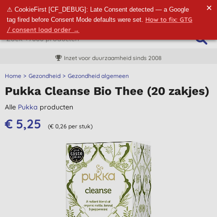
✕
⚠ CookieFirst [CF_DEBUG]: Late Consent detected — a Google
How to fix: GTG
tag fired before Consent Mode defaults were set.
/ consent load order →
Inzet voor duurzaamheid sinds 2008
Home
Gezondheid
Gezondheid algemeen
Pukka Cleanse Bio Thee (20 zakjes)
Alle
Pukka
producten
€ 5,25
(€ 0,26 per stuk)