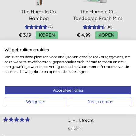
The Humble Co.
The Humble Co.
Bamboe
Tandpasta Fresh Mint
Tandenborstel
- 75ml
(
2
)
(
10
)
Volwassenen Soft -
€ 3,19
KOPEN
€ 4,99
KOPEN
Paars
Wij gebruiken cookies
We kunnen deze plaatsen voor analyse van onze bezoekersgegevens, om
onze website te verbeteren, gepersonaliseerde inhoud te tonen en om u
een geweldige website-ervaring te bieden. Voor meer informatie over de
cookies die we gebruiken opent u de instellingen.
Klantbeoordelingen
Accepteer alles
5,0
van 5 (
2
beoordelingen
)
Weigeren
Nee, pas aan
Fijne kruidenthee
J. H., Utrecht
5-1-2019