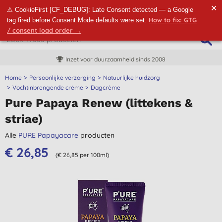
✕
⚠ CookieFirst [CF_DEBUG]: Late Consent detected — a Google
How to fix: GTG
tag fired before Consent Mode defaults were set.
/ consent load order →
Inzet voor duurzaamheid sinds 2008
Home
Persoonlijke verzorging
Natuurlijke huidzorg
Vochtinbrengende crème
Dagcrème
Pure Papaya Renew (littekens &
striae)
Alle
PURE Papayacare
producten
€ 26,85
(€ 26,85 per 100ml)