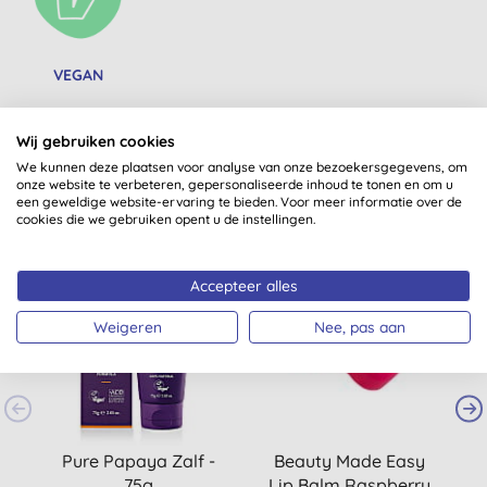
VEGAN
Wij gebruiken cookies
We kunnen deze plaatsen voor analyse van onze bezoekersgegevens, om
onze website te verbeteren, gepersonaliseerde inhoud te tonen en om u
Misschien ook iets voor jou
een geweldige website-ervaring te bieden. Voor meer informatie over de
cookies die we gebruiken opent u de instellingen.
Accepteer alles
-20%
-20%
Weigeren
Nee, pas aan
Pure Papaya Zalf -
Beauty Made Easy
G
75g
Lip Balm Raspberry