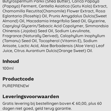
Butyrospermum Parkii (shea Butter), Carica Papaya
(papaya) Ferment, Centella Asiatica (gotu Kola) Extract,
Chamomilla Recutita(chamomile) Flower Extract, Rosa
Eglantaria (rosehip) Oil, Prunis Amygdalus Dulcis(sweet
Almond) Oil, Macadamia Integrifolia Seed Oil, Glycerine,
Capryloyl Glycerin/sebacic Acid Copolymer, Simmondsia
Chinensis (jojoba) Seed Oil, Sodium Levulinate,
Fragrance (naturally Derived), Calophyllum Inophyllum
(tamanu) Seed Oil, Tocopherol (vitamin E), Sodium
Anisate, Lactic Acid, Aloe Barbadensis (aloe Vera) Leaf
Juice, Citrus Aurantium Dulcis(orange Sweet) Oil.
Inhoud
100ml
Productcode
PUREPRENEW
Leveringsvoorwaarden
Gratis levering bij bestellingen boven € 60,00, plus 60
dagen niet goed, geld terug garantie.