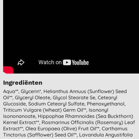
Ingrediënten
Aqua**, Glycerin*, Helianthus Annuus (sunflower) Seed
Oil**, Glyceryl Oleate, Glycol Stearate Se, Cetearyl
Glucoside, Sodium Cetearyl Sulfate, Phenoxyethanol,
Triticum Vulgare (wheat) Germ Oil**, Isononyl
Isononanoate, Hippophae Rhamnoides (sea Buckthorn)
Kernel Extract**, Rosmarinus Officinalis (rosemary) Leaf
Extract**, Olea Europaea (olive) Fruit Oil**, Carthamus
Tinctorius (safflower) Seed Oil**, Lavandula Angustifolia