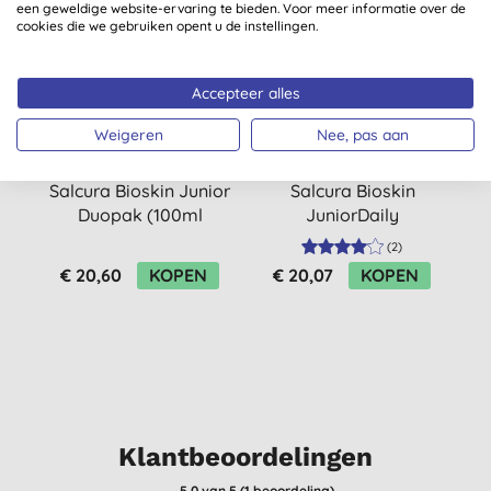
een geweldige website-ervaring te bieden. Voor meer informatie over de
-50%
cookies die we gebruiken opent u de instellingen.
Accepteer alles
Weigeren
Nee, pas aan
Salcura Bioskin Junior
Salcura Bioskin
S
Duopak (100ml
JuniorDaily
Nourishing Spray &
Nourishing Spray
(
2
)
50ml Rescue Cream
250ml
€ 20,60
KOPEN
€ 20,07
KOPEN
GRATIS)
Klantbeoordelingen
5,0
van 5 (
1
beoordeling
)