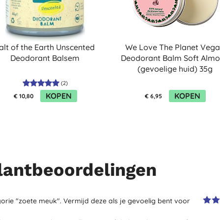
alt of the Earth Unscented
We Love The Planet Veg
Deodorant Balsem
Deodorant Balm Soft Alm
(gevoelige huid) 35g
(
2
)
KOPEN
KOPEN
€ 10,80
€ 6,95
lantbeoordelingen
orie "zoete meuk". Vermijd deze als je gevoelig bent voor