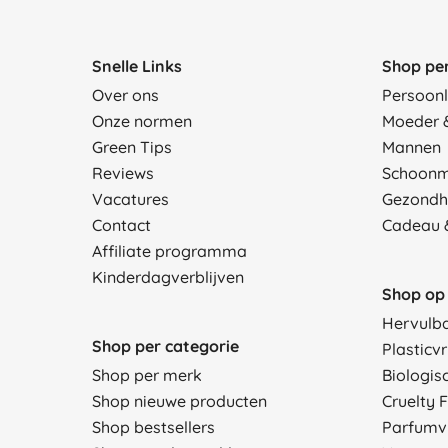
Snelle Links
Shop pe
Over ons
Persoonl
Onze normen
Moeder 
Green Tips
Mannen
Reviews
Schoon
Vacatures
Gezondh
Contact
Cadeau 
Affiliate programma
Kinderdagverblijven
Shop op 
Hervulb
Shop per categorie
Plasticvr
Shop per merk
Biologis
Shop nieuwe producten
Cruelty 
Shop bestsellers
Parfumvr