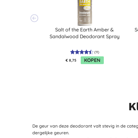
Salt of the Earth Amber &
S
Sandalwood Deodorant Spray
(
11
)
KOPEN
€ 8,75
K
De geur van deze deodorant valt stevig in de categ
dergelijke geuren.