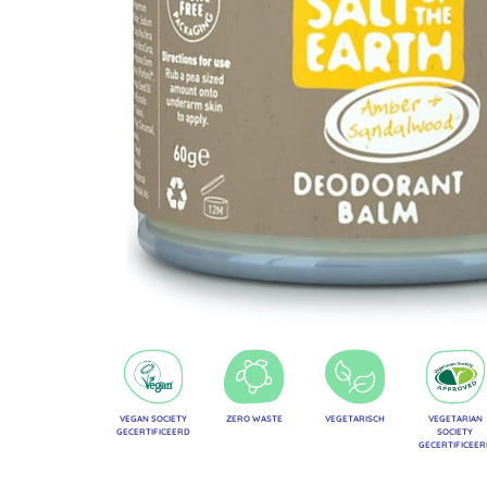
VEGAN SOCIETY
ZERO WASTE
VEGETARISCH
VEGETARIAN
GECERTIFICEERD
SOCIETY
GECERTIFICEE