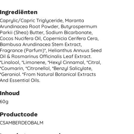
Ingrediënten
Caprylic/capric Triglyceride, Maranta
Arundinacea Root Powder, Butyrospermum
Parkii (shea) Butter, Sodium Bicarbonate,
Cocos Nucifera Oil, Copernicia Cerifera Cera,
Bambusa Arundinacea Stem Extract,
Fragrance (parfum)*, Helianthus Annuus Seed
Oil & Rosmarinus Officinalis Leaf Extract.
*linalool, *limonene, *hexyl Cinnamal, *citral,
*coumarin, *citronellol, *benzyl Salicylate,
*geraniol. *from Natural Botanical Extracts
And Essential Oils.
Inhoud
60g
Productcode
CSAMBERDEOBALM