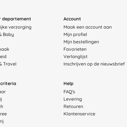
r departement
Account
ijke verzorging
Maak een account aan
& Baby
Mijn profiel
Mijn bestellingen
maak
Favorieten
eid
Verlanglijst
& Travel
Inschrijven op de nieuwsbrief
criteria
Help
aar
FAQ's
ij
Levering
ch
Retouren
Free
Klantenservice
ij