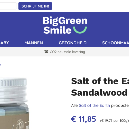
SCHRIJF ME IN!
BABY
MANNEN
GEZONDHEID
SCHOONMA
CO2 neutrale levering
n
Salt of the 
Sandalwood
Alle
Salt of the Earth
producte
€ 11,85
(€ 19,75 per 100g)