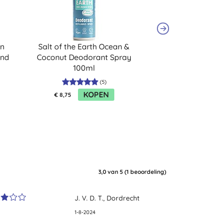
an
Salt of the Earth Ocean &
Salt of the E
ond
Coconut Deodorant Spray
Sandalwood Deo
100ml
(
5
)
KOPEN
€ 8,75
€ 30,90
3,0
van 5 (
1
beoordeling
)
J. V. D. T., Dordrecht
1-8-2024