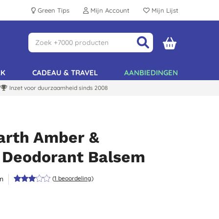
Green Tips
Mijn Account
Mijn Lijst
AK
CADEAU & TRAVEL
AANBIEDINGEN
Inzet voor duurzaamheid sinds 2008
Earth Amber &
 Deodorant Balsem
n
(
1
beoordeling
)