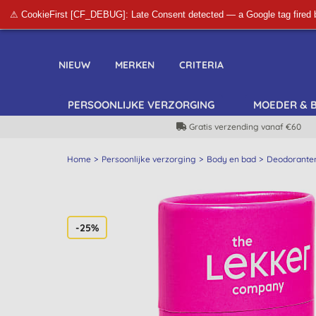
⚠ CookieFirst [CF_DEBUG]: Late Consent detected — a Google tag fired 
NIEUW
MERKEN
CRITERIA
PERSOONLIJKE VERZORGING
MOEDER & 
Gratis verzending vanaf €60
Home
Persoonlijke verzorging
Body en bad
Deodorante
-25%