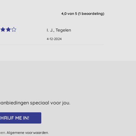
4,0
van 5 (
1
beoordeling
)
I. J., Tegelen
4-12-2024
e aanbiedingen speciaal voor jou.
HRIJF ME IN!
jven.
Algemene voorwaarden
.