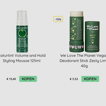
-15%
aturtint Volume and Hold
We Love The Planet Veg
Styling Mousse 125ml
Deodorant Stick Zesty Li
40g
KOPEN
KOPEN
€ 13,40
€ 5,52