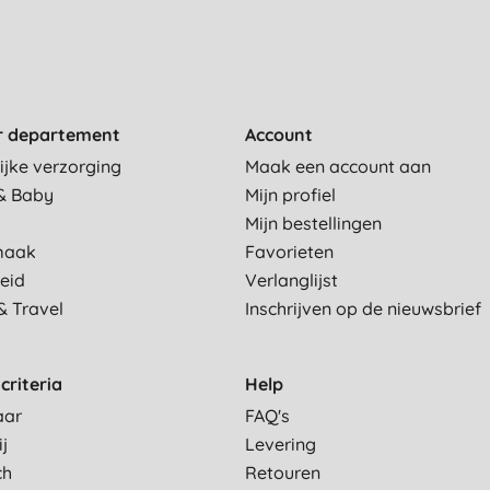
r departement
Account
ijke verzorging
Maak een account aan
& Baby
Mijn profiel
Mijn bestellingen
maak
Favorieten
eid
Verlanglijst
& Travel
Inschrijven op de nieuwsbrief
criteria
Help
aar
FAQ's
ij
Levering
ch
Retouren