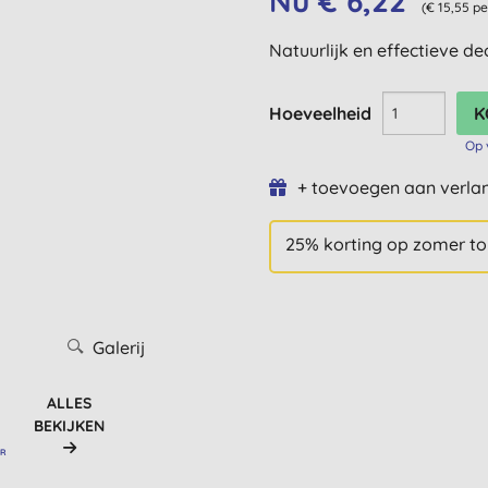
Nu € 6,22
(€ 15,55 p
Natuurlijk en effectieve de
Hoeveelheid
Op 
+ toevoegen aan verlan
25% korting op zomer t
Galerij
ALLES
BEKIJKEN
AR