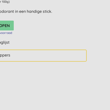
er 100g)
odorant in een handige stick.
voorraad
glijst
oppers