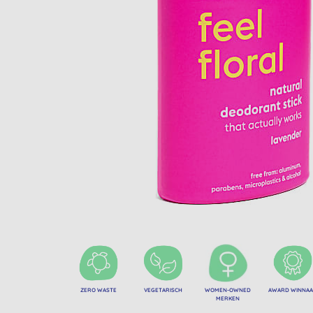
ZERO WASTE
VEGETARISCH
WOMEN-OWNED
AWARD WINNA
MERKEN