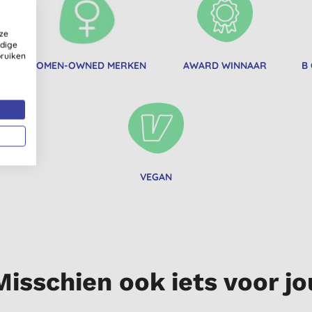
ze
ldige
bruiken
WOMEN-OWNED MERKEN
AWARD WINNAAR
B
VEGAN
Misschien ook iets voor jo