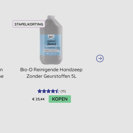
STAPELKORTING
STAPELKORTING
an
Bio-D Reinigende Handzeep
Hydrophil Biolo
me
Zonder Geurstoffen 5L
Wattenst
(
15
)
KOPEN
K
€ 23,44
€ 2,30