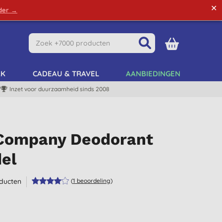
✕
rder →
Green Tips
Mijn Account
Mijn Lijst
AK
CADEAU & TRAVEL
AANBIEDINGEN
Inzet voor duurzaamheid sinds 2008
Company Deodorant
el
ducten
(
1
beoordeling
)