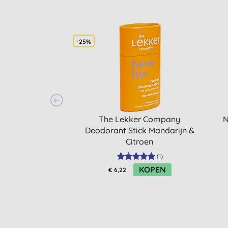
-25%
The Lekker Company
N
Deodorant Stick Mandarijn &
Citroen
(
1
)
KOPEN
€ 6,22