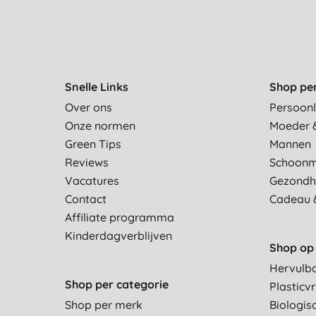
Snelle Links
Shop pe
Over ons
Persoonl
Onze normen
Moeder 
Green Tips
Mannen
Reviews
Schoon
Vacatures
Gezondh
Contact
Cadeau 
Affiliate programma
Kinderdagverblijven
Shop op 
Hervulb
Shop per categorie
Plasticvr
Shop per merk
Biologis