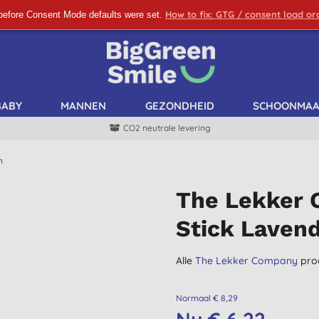
How to fix: GTG / consent load o
before Consent Mode defaults were set.
SCHRIJF ME IN!
BABY
MANNEN
GEZONDHEID
SCHOONMA
CO2 neutrale levering
n
The Lekker 
Stick Lavend
Alle
The Lekker Company
pro
Normaal € 8,29