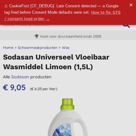
✕
⚠ CookieFirst [CF_DEBUG]: Late Consent detected — a Google
How to fix: GTG
tag fired before Consent Mode defaults were set.
/ consent load order →
Inzet voor duurzaamheid sinds 2008
Home
Schoonmaakproducten
Was
Sodasan Universeel Vloeibaar
Wasmiddel Limoen (1,5L)
Alle
Sodasan
producten
€ 9,05
(€ 6,03 per liter)