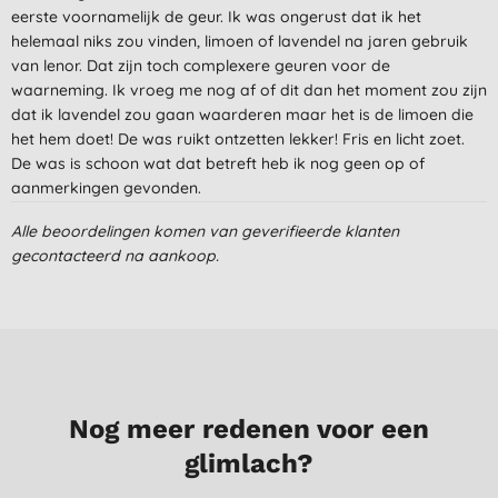
eerste voornamelijk de geur. Ik was ongerust dat ik het
helemaal niks zou vinden, limoen of lavendel na jaren gebruik
van lenor. Dat zijn toch complexere geuren voor de
waarneming. Ik vroeg me nog af of dit dan het moment zou zijn
dat ik lavendel zou gaan waarderen maar het is de limoen die
het hem doet! De was ruikt ontzetten lekker! Fris en licht zoet.
De was is schoon wat dat betreft heb ik nog geen op of
aanmerkingen gevonden.
E. N., Den Helder
Alle beoordelingen komen van geverifieerde klanten
27-1-2024
gecontacteerd na aankoop.
Fijn product, subtiele geur die als de was droog is nog een
beetje aanwezig is
Het duurzame en milieuvriendelijke telt ook erg mee
M. B., Amsterdam
2-10-2022
Nog meer redenen voor een
glimlach?