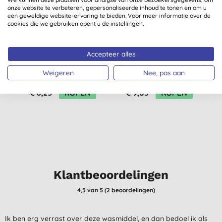
onze website te verbeteren, gepersonaliseerde inhoud te tonen en om u
een geweldige website-ervaring te bieden. Voor meer informatie over de
cookies die we gebruiken opent u de instellingen.
Sodasan Wasmiddel
Sodasan Vloeibaar
Accepteer alles
Sports & Outdoor
Wasmiddel Gekleurde
W
Weigeren
Nee, pas aan
(750ml)
Was Limoen (1,5L)
(
6
)
(
5
)
€ 8,25
KOPEN
€ 9,05
KOPEN
Klantbeoordelingen
4,5
van 5 (
2
beoordelingen
)
Ik ben erg verrast over deze wasmiddel, en dan bedoel ik als