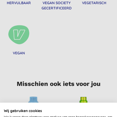
HERVULBAAR
VEGAN SOCIETY
VEGETARISCH
GECERTIFICEERD
VEGAN
Misschien ook iets voor jou
-
Wij gebruiken cookies
We kunnen deze plaatsen voor analyse van onze bezoekersgegevens, om