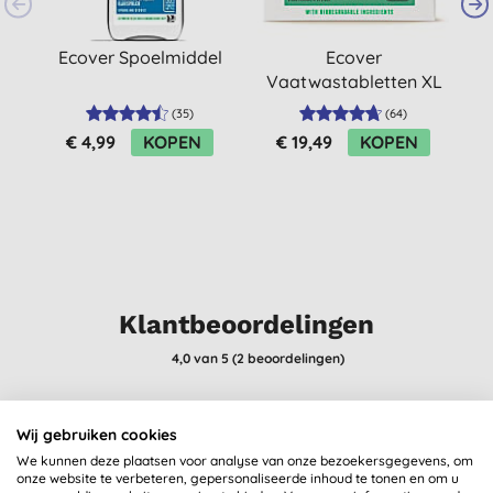
Ecover Spoelmiddel
Ecover
Vaatwastabletten XL
V
(70 stuks)
(
35
)
(
64
)
€ 4,99
KOPEN
€ 19,49
KOPEN
Klantbeoordelingen
4,0
van 5 (
2
beoordelingen
)
Niks mis mee
Wij gebruiken cookies
T. V. N., ouderkerk aan den
We kunnen deze plaatsen voor analyse van onze bezoekersgegevens, om
ijssel
onze website te verbeteren, gepersonaliseerde inhoud te tonen en om u