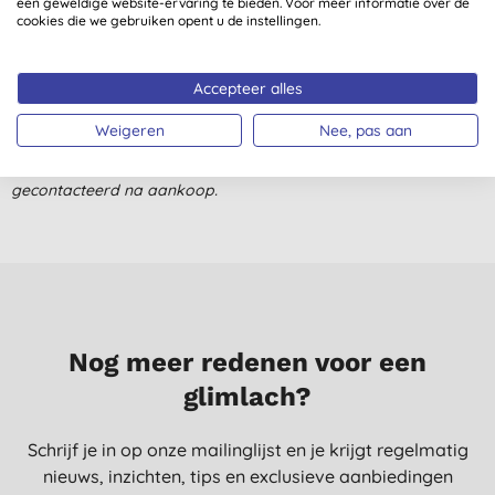
een geweldige website-ervaring te bieden. Voor meer informatie over de
25-5-2026
cookies die we gebruiken opent u de instellingen.
Heb nog niets kunnen testen. Te korte tijd...
W. V. N., Dronten
Accepteer alles
3-6-2023
Weigeren
Nee, pas aan
Alle beoordelingen komen van geverifieerde klanten
gecontacteerd na aankoop.
Nog meer redenen voor een
glimlach?
Schrijf je in op onze mailinglijst en je krijgt regelmatig
nieuws, inzichten, tips en exclusieve aanbiedingen