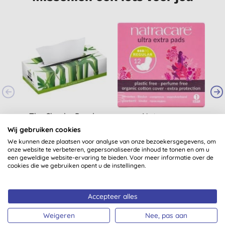
The Cheeky Panda
Natracare
N
Luxury Bamboo
Maandverband Ultra
Wij gebruiken cookies
Tissues (80 tissues)
Extra - Normal
We kunnen deze plaatsen voor analyse van onze bezoekersgegevens, om
(
22
)
(
7
)
onze website te verbeteren, gepersonaliseerde inhoud te tonen en om u
€ 2,60
KOPEN
€ 3,70
KOPEN
een geweldige website-ervaring te bieden. Voor meer informatie over de
cookies die we gebruiken opent u de instellingen.
Accepteer alles
Weigeren
Nee, pas aan