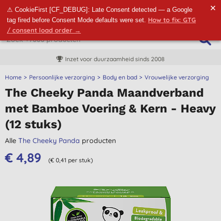
✕
⚠ CookieFirst [CF_DEBUG]: Late Consent detected — a Google
How to fix: GTG
tag fired before Consent Mode defaults were set.
/ consent load order →
Inzet voor duurzaamheid sinds 2008
Home
Persoonlijke verzorging
Body en bad
Vrouwelijke verzorging
The Cheeky Panda Maandverband
met Bamboe Voering & Kern - Heavy
(12 stuks)
Alle
The Cheeky Panda
producten
€ 4,89
(€ 0,41 per stuk)