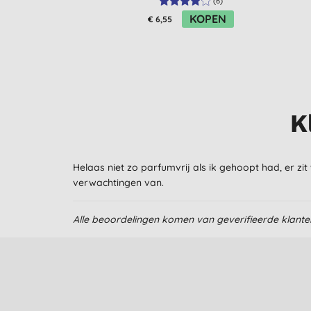
(
6
)
KOPEN
€ 6,55
K
Helaas niet zo parfumvrij als ik gehoopt had, er zit
verwachtingen van.
Alle beoordelingen komen van geverifieerde klant