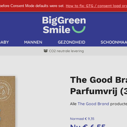
How to fix: GTG / consent load o
before Consent Mode defaults were set.
SCHRIJF ME IN!
BABY
MANNEN
GEZONDHEID
SCHOONMA
CO2 neutrale levering
The Good Br
Parfumvrij 
Alle
The Good Brand
product
Normaal € 9,35