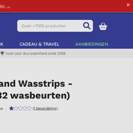
✕
rder →
Green Tips
Mijn Account
Mijn Lijst
AK
CADEAU & TRAVEL
AANBIEDINGEN
Inzet voor duurzaamheid sinds 2008
and Wasstrips -
(32 wasbeurten)
en
(
1
beoordeling
)