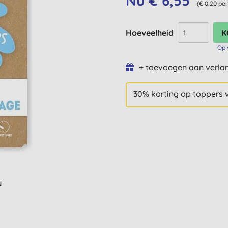
Nu € 6,55
(€ 0,20 per
Hoeveelheid
Op 
+ toevoegen aan verlan
30% korting op toppers 
N