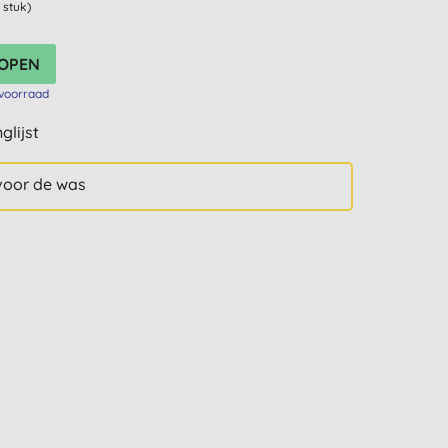
 stuk)
voorraad
glijst
voor de was