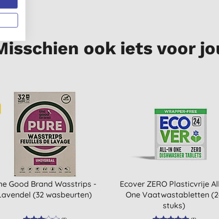
Misschien ook iets voor jo
he Good Brand Wasstrips -
Ecover ZERO Plasticvrije All
Lavendel (32 wasbeurten)
One Vaatwastabletten (2
stuks)