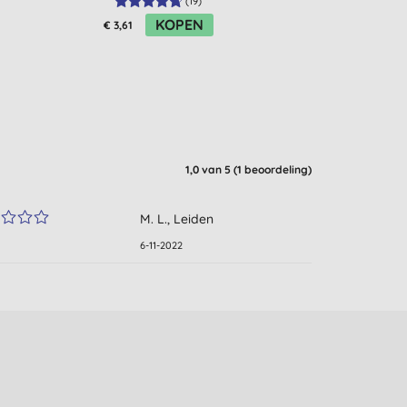
(
19
)
KOPEN
€ 3,61
1,0
van 5 (
1
beoordeling
)
M. L., Leiden
6-11-2022