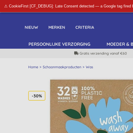
⚠ CookieFirst [CF_DEBUG]: Late Consent detected — a Google tag fired 
NIEUW
MERKEN
CRITERIA
PERSOONLIJKE VERZORGING
MOEDER & 
Gratis verzending vanaf €60
Home
Schoonmaakproducten
Was
-30%