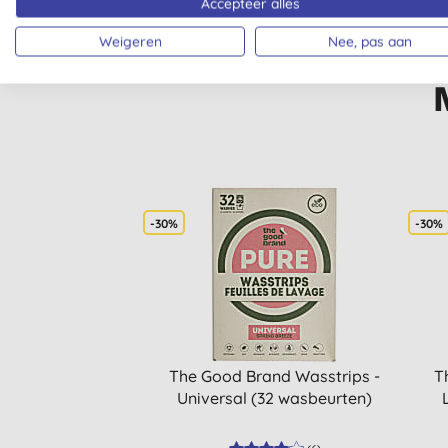
Accepteer alles
Weigeren
Nee, pas aan
-30%
-30%
The Good Brand Wasstrips -
T
Universal (32 wasbeurten)