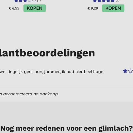
(
1
)
(
1
)
KOPEN
KOPEN
€ 6,55
€ 9,29
lantbeoordelingen
 wel degelijk geur aan, jammer, ik had hier heel hoge
en gecontacteerd na aankoop.
Nog meer redenen voor een glimlach?