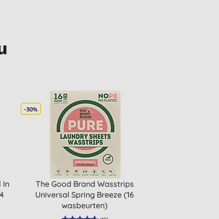
u
-30%
 In
The Good Brand Wasstrips
4
Universal Spring Breeze (16
wasbeurten)