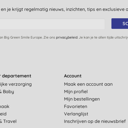
st en je krijgt regelmatig nieuws, inzichten, tips en exclusiev
SC
van Big Green Smile Europe. Zie ons
privacybeleid
. Je kan je te allen tijde uitschri
r departement
Account
ijke verzorging
Maak een account aan
& Baby
Mijn profiel
Mijn bestellingen
maak
Favorieten
eid
Verlanglijst
& Travel
Inschrijven op de nieuwsbrief