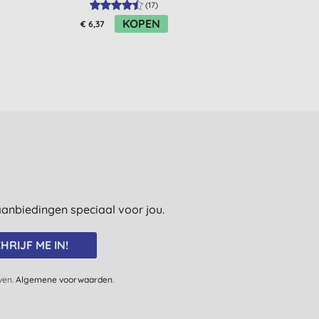
(
17
)
KOPEN
K
€ 6,37
€ 4,23
e aanbiedingen speciaal voor jou.
HRIJF ME IN!
jven.
Algemene voorwaarden
.