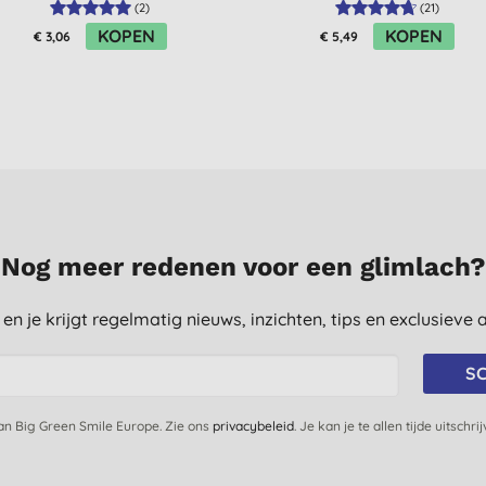
(
2
)
(
21
)
KOPEN
KOPEN
€ 3,06
€ 5,49
Nog meer redenen voor een glimlach?
st en je krijgt regelmatig nieuws, inzichten, tips en exclusiev
SC
van Big Green Smile Europe. Zie ons
privacybeleid
. Je kan je te allen tijde uitschri