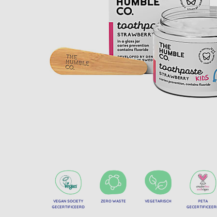
VEGAN SOCIETY
ZERO WASTE
VEGETARISCH
PETA
GECERTIFICEERD
GECERTIFICEE