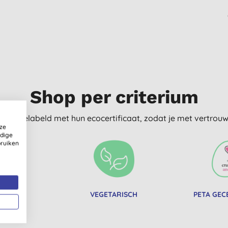
Shop per criterium
delijk gelabeld met hun ecocertificaat, zodat je met vertro
ze
ldige
bruiken
WASTE
VEGETARISCH
PETA GEC