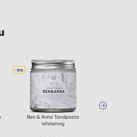
u
-15%
-20%
a
Ben & Anna Tandpasta
Georganics Flu
Whitening
Tandpas
Hydroxyapatie