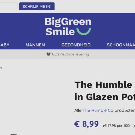
SCHRIJF ME IN!
BABY
MANNEN
GEZONDHEID
SCHOONMA
CO2 neutrale levering
ta
The Humble 
in Glazen Po
Alle
The Humble Co
producte
€ 8,99
(€ 17,98 per 100ml)