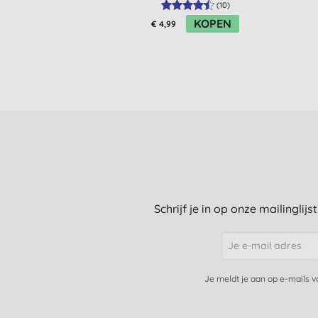
(
10
)
KOPEN
€ 4,99
Schrijf je in op onze mailinglij
Je meldt je aan op e-mails 