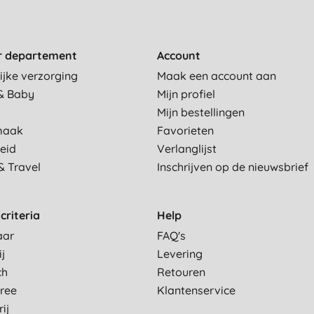
r departement
Account
ijke verzorging
Maak een account aan
& Baby
Mijn profiel
Mijn bestellingen
maak
Favorieten
eid
Verlanglijst
& Travel
Inschrijven op de nieuwsbrief
criteria
Help
aar
FAQ's
ij
Levering
ch
Retouren
Free
Klantenservice
ij