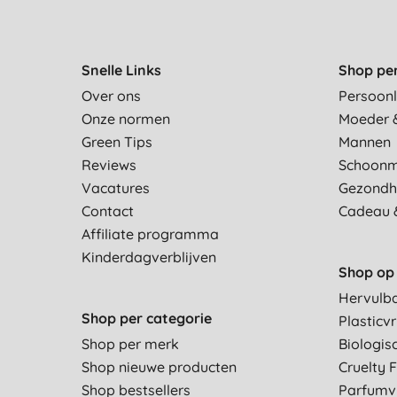
Snelle Links
Shop pe
Over ons
Persoonl
Onze normen
Moeder 
Green Tips
Mannen
Reviews
Schoon
Vacatures
Gezondh
Contact
Cadeau 
Affiliate programma
Kinderdagverblijven
Shop op 
Hervulb
Shop per categorie
Plasticvr
Shop per merk
Biologis
Shop nieuwe producten
Cruelty 
Shop bestsellers
Parfumvr