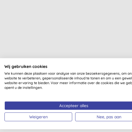
Wij gebruiken cookies
Al onze producten zijn dui
We kunnen deze plaatsen voor analyse van onze bezoekersgegevens, om on
website te verbeteren, gepersonaliseerde inhoud te tonen en om u een gewe
website-ervaring te bieden. Voor meer informatie over de cookies die we ge
opent u de instellingen.
Accepteer alles
VEGAN SOCIETY
ZERO 
Weigeren
Nee, pas aan
GECERTIFICEERD