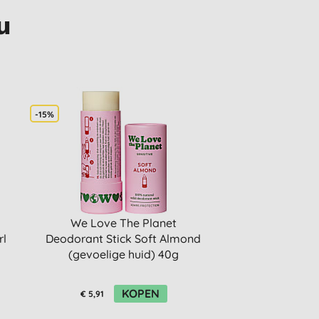
u
-15%
We Love The Planet
rl
Deodorant Stick Soft Almond
(gevoelige huid) 40g
KOPEN
€ 5,91