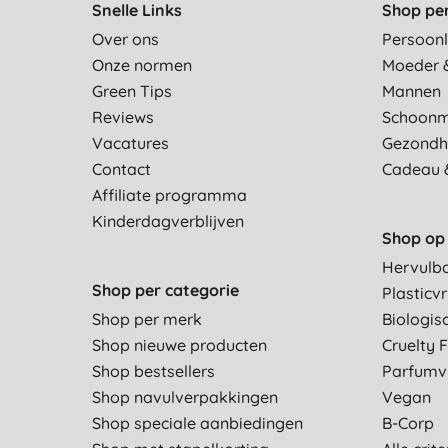
Snelle Links
Shop pe
Over ons
Persoonl
Onze normen
Moeder 
Green Tips
Mannen
Reviews
Schoon
Vacatures
Gezondh
Contact
Cadeau 
Affiliate programma
Kinderdagverblijven
Shop op 
Hervulb
Shop per categorie
Plasticvr
Shop per merk
Biologis
Shop nieuwe producten
Cruelty 
Shop bestsellers
Parfumvr
Shop navulverpakkingen
Vegan
Shop speciale aanbiedingen
B-Corp