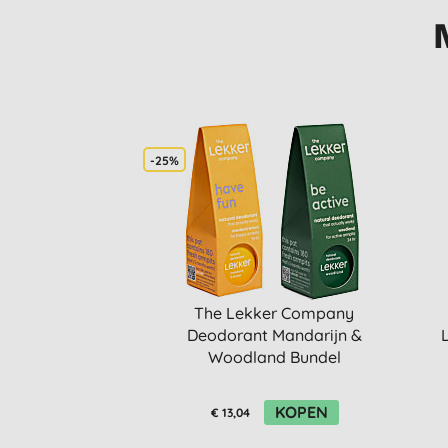
-25%
The Lekker Company
Deodorant Mandarijn &
Woodland Bundel
KOPEN
€ 13,04