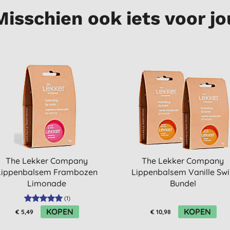
Misschien ook iets voor jo
The Lekker Company
The Lekker Company
Lippenbalsem Frambozen
Lippenbalsem Vanille Swi
Limonade
Bundel
(
1
)
KOPEN
KOPEN
€ 5,49
€ 10,98