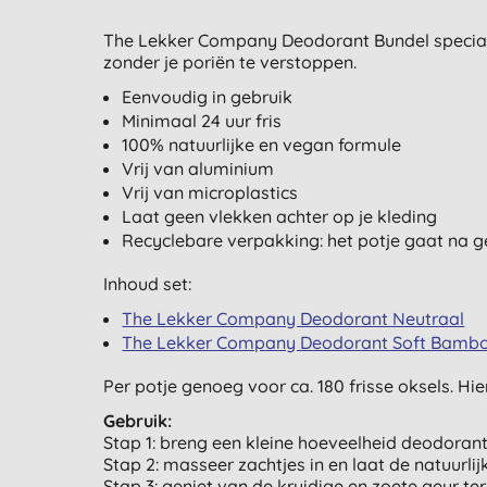
The Lekker Company Deodorant Bundel speciaa
zonder je poriën te verstoppen.
Eenvoudig in gebruik
Minimaal 24 uur fris
100% natuurlijke en vegan formule
Vrij van aluminium
Vrij van microplastics
Laat geen vlekken achter op je kleding
Recyclebare verpakking: het potje gaat na ge
Inhoud set:
The Lekker Company Deodorant Neutraal
The Lekker Company Deodorant Soft Bamb
Per potje genoeg voor ca. 180 frisse oksels. Hi
Gebruik:
Stap 1: breng een kleine hoeveelheid deodorant
Stap 2: masseer zachtjes in en laat de natuurli
Stap 3: geniet van de kruidige en zoete geur ter