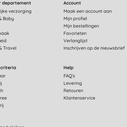
r departement
Account
ijke verzorging
Maak een account aan
& Baby
Mijn profiel
Mijn bestellingen
maak
Favorieten
eid
Verlanglijst
& Travel
Inschrijven op de nieuwsbrief
criteria
Help
aar
FAQ's
ij
Levering
ch
Retouren
Free
Klantenservice
ij