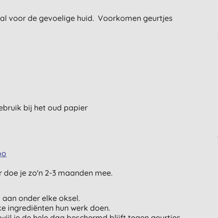
l voor de gevoelige huid. Voorkomen geurtjes
bruik bij het oud papier
oo
er doe je zo'n 2-3 maanden mee.
 aan onder elke oksel.
jke ingrediënten hun werk doen.
wijl je de hele dag beschermd blijft tegen geurtjes.