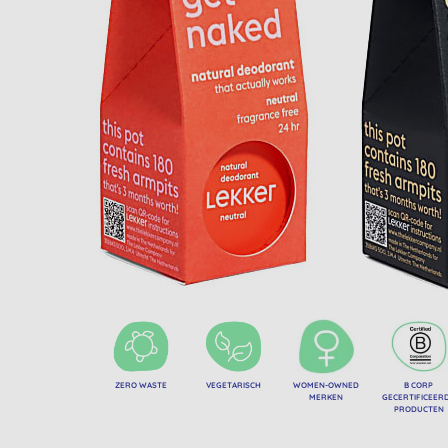
ZERO WASTE
VEGETARISCH
WOMEN-OWNED
B CORP
MERKEN
GECERTIFICEER
PRODUCTEN