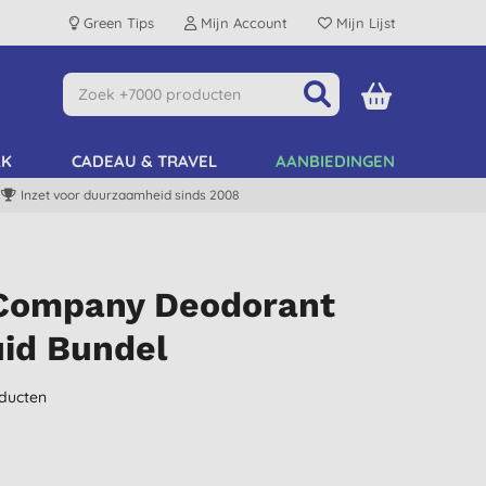
Green Tips
Mijn Account
Mijn Lijst
AK
CADEAU & TRAVEL
AANBIEDINGEN
Inzet voor duurzaamheid sinds 2008
Company Deodorant
uid Bundel
ducten