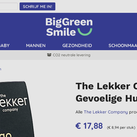
SCHRIJF ME IN!
BABY
MANNEN
GEZONDHEID
SCHOONMA
CO2 neutrale levering
n
The Lekker 
Gevoelige H
Alle
The Lekker Company
pro
€ 17,88
(€ 8,94 per stuk)