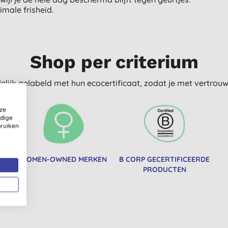
male frisheid.
Shop per criterium
delijk gelabeld met hun ecocertificaat, zodat je met vertro
ze
ldige
bruiken
WOMEN-OWNED MERKEN
B CORP GECERTIFICEERDE
PRODUCTEN