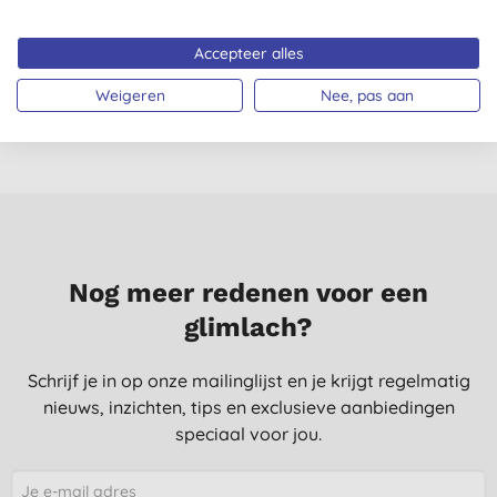
Maandverband Ultra
Gezichtstoner met
Regular
Hyaluronzuur
(
18
)
Accepteer alles
€ 3,85
KOPEN
€ 24,99
KOPEN
Weigeren
Nee, pas aan
Nog meer redenen voor een
glimlach?
Schrijf je in op onze mailinglijst en je krijgt regelmatig
nieuws, inzichten, tips en exclusieve aanbiedingen
speciaal voor jou.