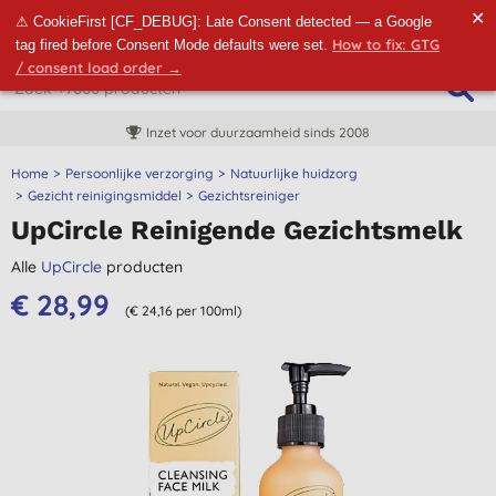
✕
⚠ CookieFirst [CF_DEBUG]: Late Consent detected — a Google
How to fix: GTG
tag fired before Consent Mode defaults were set.
/ consent load order →
Inzet voor duurzaamheid sinds 2008
Home
Persoonlijke verzorging
Natuurlijke huidzorg
Gezicht reinigingsmiddel
Gezichtsreiniger
UpCircle Reinigende Gezichtsmelk
Alle
UpCircle
producten
€ 28,99
(€ 24,16 per 100ml)