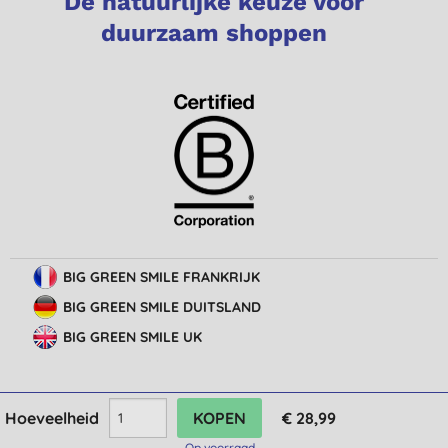
De natuurlijke keuze voor
duurzaam shoppen
BIG GREEN SMILE FRANKRIJK
BIG GREEN SMILE DUITSLAND
BIG GREEN SMILE UK
Hoeveelheid
€ 28,99
© Big Green Smile Europe
BV
Algemene voorwaarden
Bescherming van privacy
Cookie-instellingen
Op voorraad