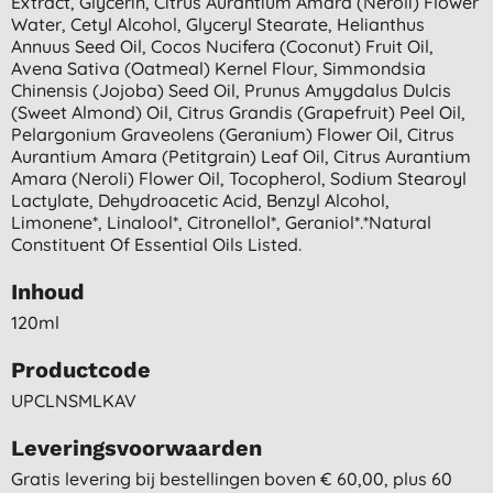
Extract, Glycerin, Citrus Aurantium Amara (neroli) Flower
Water, Cetyl Alcohol, Glyceryl Stearate, Helianthus
Annuus Seed Oil, Cocos Nucifera (coconut) Fruit Oil,
Avena Sativa (oatmeal) Kernel Flour, Simmondsia
Chinensis (jojoba) Seed Oil, Prunus Amygdalus Dulcis
(sweet Almond) Oil, Citrus Grandis (grapefruit) Peel Oil,
Pelargonium Graveolens (geranium) Flower Oil, Citrus
Aurantium Amara (petitgrain) Leaf Oil, Citrus Aurantium
Amara (neroli) Flower Oil, Tocopherol, Sodium Stearoyl
Lactylate, Dehydroacetic Acid, Benzyl Alcohol,
Limonene*, Linalool*, Citronellol*, Geraniol*.*natural
Constituent Of Essential Oils Listed.
Inhoud
120ml
Productcode
UPCLNSMLKAV
Leveringsvoorwaarden
Gratis levering bij bestellingen boven € 60,00, plus 60