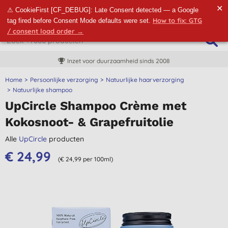
✕
⚠ CookieFirst [CF_DEBUG]: Late Consent detected — a Google
How to fix: GTG
tag fired before Consent Mode defaults were set.
/ consent load order →
Inzet voor duurzaamheid sinds 2008
Home
Persoonlijke verzorging
Natuurlijke haarverzorging
Natuurlijke shampoo
UpCircle Shampoo Crème met
Kokosnoot- & Grapefruitolie
Alle
UpCircle
producten
€ 24,99
(€ 24,99 per 100ml)