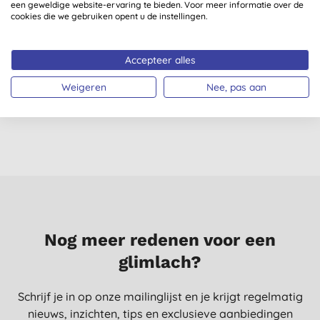
een geweldige website-ervaring te bieden. Voor meer informatie over de
cookies die we gebruiken opent u de instellingen.
Natracare Safe to
Sonett Handzeep -
Accepteer alles
Flush Vochtige
Calendula 1L
H
Doekjes
(
23
)
(
5
)
Weigeren
Nee, pas aan
€ 2,85
KOPEN
€ 13,15
KOPEN
Nog meer redenen voor een
glimlach?
Schrijf je in op onze mailinglijst en je krijgt regelmatig
nieuws, inzichten, tips en exclusieve aanbiedingen