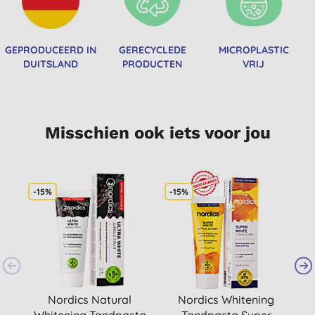
GEPRODUCEERD IN
GERECYCLEDE
MICROPLASTIC
DUITSLAND
PRODUCTEN
VRIJ
Misschien ook iets voor jou
-15%
-15%
-
Nordics Natural
Nordics Whitening
Whitening Tandpasta
Tandpasta Super
T