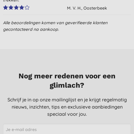
M. V. H., Oosterbeek
2-10-2015
Alle beoordelingen komen van geverifieerde klanten
Very pleased with the result
gecontacteerd na aankoop.
A. D., Mechelen
21-7-2013
Nog meer redenen voor een
glimlach?
Schrijf je in op onze mailinglijst en je krijgt regelmatig
nieuws, inzichten, tips en exclusieve aanbiedingen
speciaal voor jou.