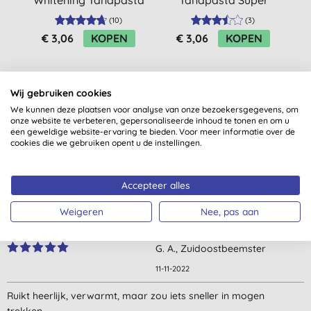
Ultra White
White
(
10
)
(
3
)
€ 3,06
KOPEN
€ 3,06
KOPEN
Wij gebruiken cookies
We kunnen deze plaatsen voor analyse van onze bezoekersgegevens, om
onze website te verbeteren, gepersonaliseerde inhoud te tonen en om u
een geweldige website-ervaring te bieden. Voor meer informatie over de
cookies die we gebruiken opent u de instellingen.
Klantbeoordelingen
4,6
van 5 (
3
beoordelingen
)
Accepteer alles
Weigeren
Nee, pas aan
Top massage olie !! Maar ook gewoon fijn na het douchen. Het
verwarmt, heeft een prettige geur en goed voor de spieren
G. A., Zuidoostbeemster
11-11-2022
Ruikt heerlijk, verwarmt, maar zou iets sneller in mogen
trekken.