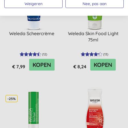
Weigeren
Nee, pas aan
Weleda Scheercrème
Weleda Skin Food Light
75ml
(
12
)
(
13
)
KOPEN
KOPEN
€ 7,99
€ 8,24
-25%