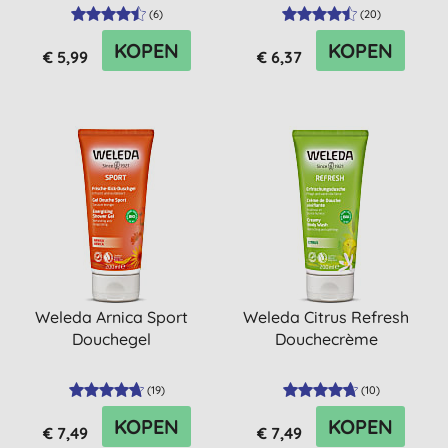
(
6
)
(
20
)
KOPEN
KOPEN
€ 5,99
€ 6,37
Weleda Arnica Sport
Weleda Citrus Refresh
Douchegel
Douchecrème
(
19
)
(
10
)
KOPEN
KOPEN
€ 7,49
€ 7,49