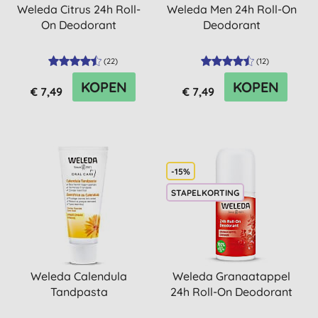
Weleda Citrus 24h Roll-
Weleda Men 24h Roll-On
On Deodorant
Deodorant
(
22
)
(
12
)
KOPEN
KOPEN
€ 7,49
€ 7,49
-15%
STAPELKORTING
Weleda Calendula
Weleda Granaatappel
Tandpasta
24h Roll-On Deodorant