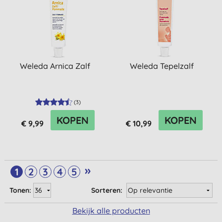
Weleda Arnica Zalf
Weleda Tepelzalf
(
3
)
KOPEN
KOPEN
€ 9,99
€ 10,99
»
1
2
3
4
5
Tonen:
Sorteren:
Bekijk alle producten