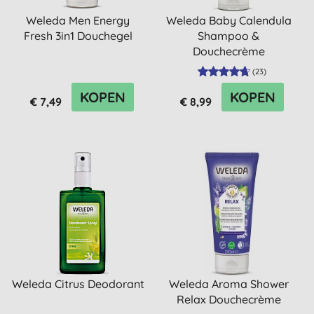
Weleda Men Energy
Weleda Baby Calendula
Fresh 3in1 Douchegel
Shampoo &
Douchecrème
(
23
)
KOPEN
KOPEN
€ 7,49
€ 8,99
Weleda Citrus Deodorant
Weleda Aroma Shower
Relax Douchecrème