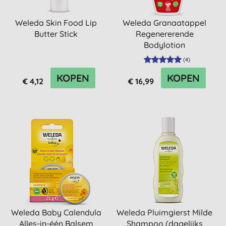
Weleda Skin Food Lip
Weleda Granaatappel
Butter Stick
Regenererende
Bodylotion
(
4
)
KOPEN
KOPEN
€ 4,12
€ 16,99
Weleda Baby Calendula
Weleda Pluimgierst Milde
Alles-in-één Balsem
Shampoo (dagelijks