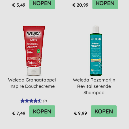
KOPEN
KOPEN
€ 5,49
€ 20,99
Weleda Granaatappel
Weleda Rozemarijn
Inspire Douchecrème
Revitaliserende
Shampoo
(
7
)
KOPEN
KOPEN
€ 7,49
€ 9,99