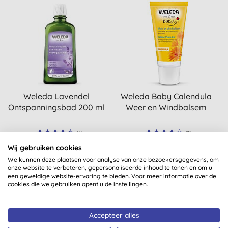
Weleda Lavendel
Weleda Baby Calendula
Ontspanningsbad 200 ml
Weer en Windbalsem
(
4
)
(
5
)
Wij gebruiken cookies
KOPEN
KOPEN
€ 15,99
€ 8,99
We kunnen deze plaatsen voor analyse van onze bezoekersgegevens, om
onze website te verbeteren, gepersonaliseerde inhoud te tonen en om u
een geweldige website-ervaring te bieden. Voor meer informatie over de
cookies die we gebruiken opent u de instellingen.
-25%
Accepteer alles