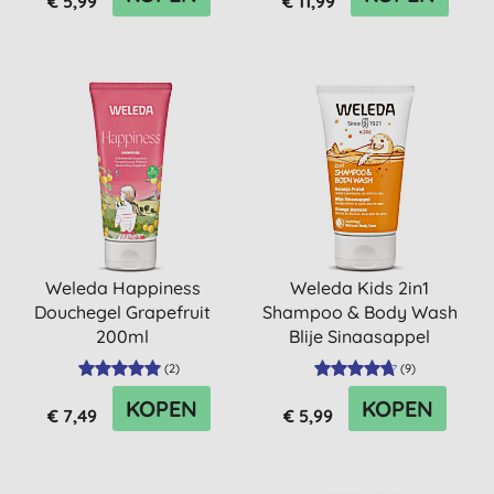
€ 5,99
€ 11,99
Weleda Happiness
Weleda Kids 2in1
Douchegel Grapefruit
Shampoo & Body Wash
200ml
Blije Sinaasappel
(
2
)
(
9
)
KOPEN
KOPEN
€ 7,49
€ 5,99