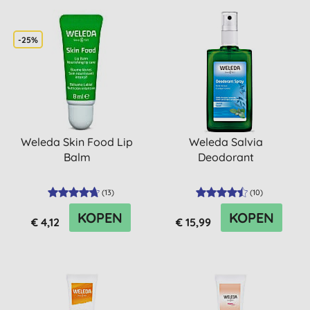
-25%
Weleda Skin Food Lip
Weleda Salvia
Balm
Deodorant
(
13
)
(
10
)
KOPEN
KOPEN
€ 4,12
€ 15,99