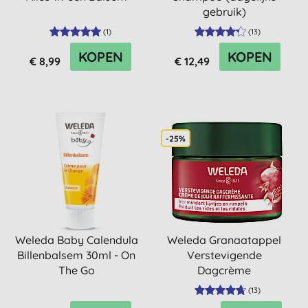
gebruik)
(
1
)
(
13
)
KOPEN
KOPEN
€ 8,99
€ 12,49
-25%
Weleda Baby Calendula
Weleda Granaatappel
Billenbalsem 30ml - On
Verstevigende
The Go
Dagcrème
(
13
)