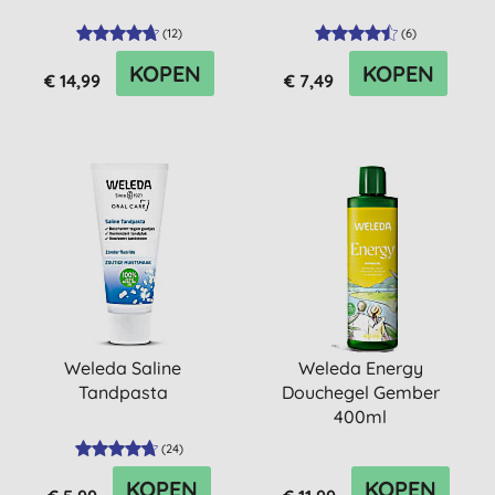
(
12
)
(
6
)
KOPEN
KOPEN
€ 14,99
€ 7,49
Weleda Saline
Weleda Energy
Tandpasta
Douchegel Gember
400ml
(
24
)
KOPEN
KOPEN