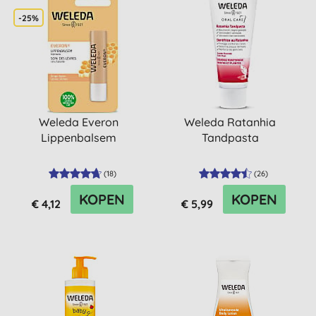
-25%
Weleda Everon
Weleda Ratanhia
Lippenbalsem
Tandpasta
(
18
)
(
26
)
KOPEN
KOPEN
€ 4,12
€ 5,99