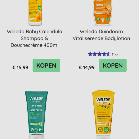
Weleda Baby Calendula
Weleda Duindoorn
Shampoo &
Vitaliserende Bodylotion
Douchecrème 400ml
(
12
)
KOPEN
KOPEN
€ 15,99
€ 14,99