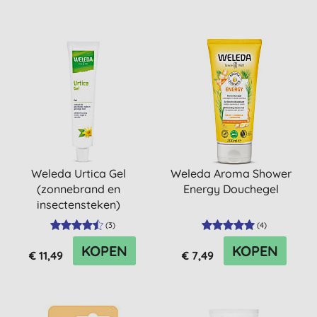
Weleda Urtica Gel
Weleda Aroma Shower
(zonnebrand en
Energy Douchegel
insectensteken)
(
3
)
(
4
)
KOPEN
KOPEN
€ 11,49
€ 7,49