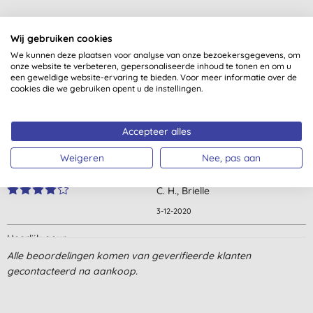
Wij gebruiken cookies
Klantbeoordelingen
We kunnen deze plaatsen voor analyse van onze bezoekersgegevens, om
4,7
van 5 (
10
beoordelingen
)
onze website te verbeteren, gepersonaliseerde inhoud te tonen en om u
een geweldige website-ervaring te bieden. Voor meer informatie over de
cookies die we gebruiken opent u de instellingen.
Ruikt niet lekker
C. R., Lage Vuursche
Accepteer alles
29-10-2021
Weigeren
Nee, pas aan
word je lekker wakker van
C. H., Brielle
3-12-2020
Heerlijk geur
Alle beoordelingen komen van geverifieerde klanten
E., Gouda
gecontacteerd na aankoop.
19-11-2020
Goeie geur, alleen de verpakking is nog altijd plastic NOT