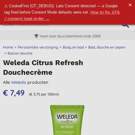
✕
⚠ CookieFirst [CF_DEBUG]: Late Consent detected — a Google
How to fix: GTG
tag fired before Consent Mode defaults were set.
/ consent load order →
Inzet voor duurzaamheid sinds 2008
Home
Persoonlijke verzorging
Body en bad
Bad, douche en zepen
Bad en douche
Weleda Citrus Refresh
Douchecrème
Alle
Weleda
producten
€ 7,49
(€ 3,75 per 100ml)