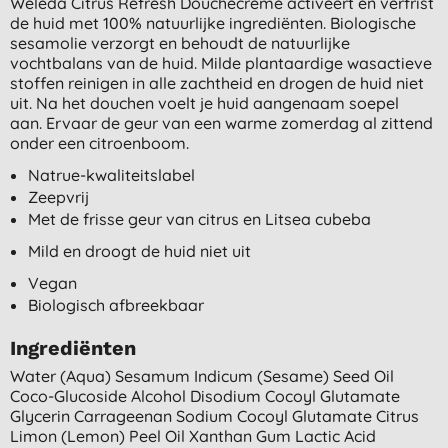
Weleda Citrus Refresh Douchecrème activeert en verfrist
de huid met 100% natuurlijke ingrediënten. Biologische
sesamolie verzorgt en behoudt de natuurlijke
vochtbalans van de huid. Milde plantaardige wasactieve
stoffen reinigen in alle zachtheid en drogen de huid niet
uit. Na het douchen voelt je huid aangenaam soepel
aan. Ervaar de geur van een warme zomerdag al zittend
onder een citroenboom.
Natrue-kwaliteitslabel
Zeepvrij
Met de frisse geur van citrus en Litsea cubeba
Mild en droogt de huid niet uit
Vegan
Biologisch afbreekbaar
Ingrediënten
Water (aqua) Sesamum Indicum (sesame) Seed Oil
Coco-Glucoside Alcohol Disodium Cocoyl Glutamate
Glycerin Carrageenan Sodium Cocoyl Glutamate Citrus
Limon (lemon) Peel Oil Xanthan Gum Lactic Acid