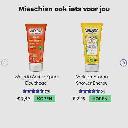
Misschien ook iets voor jou
Weleda Arnica Sport
Weleda Aroma
Douchegel
Shower Energy
Douchegel
(
19
)
(
4
)
€ 7,49
KOPEN
€ 7,49
KOPEN