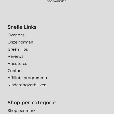
voorwaarden
.
Een heerlijke zomer geur!
I. J., Maastricht
9-7-2014
Snelle Links
Heerlijk verfrissend na warme dag en vochtbalans van huid
Over ons
blijft intact. Echt een aanrader!
Onze normen
L. L., cuijk
Green Tips
24-6-2014
Reviews
Vacatures
Contact
Affiliate programma
Kinderdagverblijven
Shop per categorie
Shop per merk