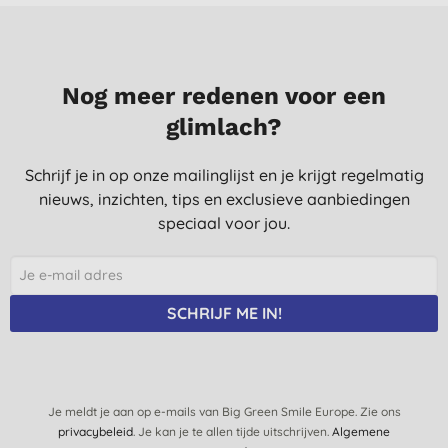
fantastic, dat moet ondertussen echt anders Weleda!
M. H. S. B., Den Haag
4-10-2020
Nog meer redenen voor een
zeer goed product
glimlach?
S., Hever
11-4-2017
Schrijf je in op onze mailinglijst en je krijgt regelmatig
nieuws, inzichten, tips en exclusieve aanbiedingen
Ben ook al jaren fan van Weleda
speciaal voor jou.
K. T., Eppegem
6-7-2016
Heerlijk en goed voor lijf en milieu
SCHRIJF ME IN!
I. H., Gouda
8-7-2015
super verfrissend, heerlijke geur
Je meldt je aan op e-mails van Big Green Smile Europe. Zie ons
S. B., Zoersel
privacybeleid
. Je kan je te allen tijde uitschrijven.
Algemene
19-7-2014