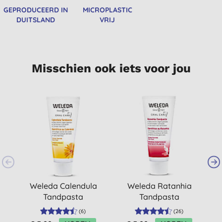
GEPRODUCEERD IN
MICROPLASTIC
DUITSLAND
VRIJ
Misschien ook iets voor jou
-
Weleda Calendula
Weleda Ratanhia
Tandpasta
Tandpasta
(
6
)
(
26
)