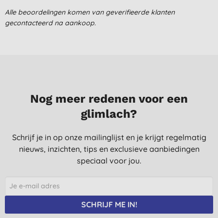
lekkere smaak
Alle beoordelingen komen van geverifieerde klanten
gecontacteerd na aankoop.
P. O., Capelle aan den
IJssel
19-1-2022
Heel goed product!
C. G., Goutum
7-3-2021
Nog meer redenen voor een
glimlach?
Heerlijk en Geweldig
M. L., Garderen
Schrijf je in op onze mailinglijst en je krijgt regelmatig
7-6-2017
nieuws, inzichten, tips en exclusieve aanbiedingen
Ik was wel tevreden over deze tandpasta, maar geef de
speciaal voor jou.
voorkeur aan die van lavera. De kleur van deze tandpasta is
bruinig, ziet er niet echt smakkelijk uit, maar de smaak zelf is
goed.
SCHRIJF ME IN!
T. V. B., Ravels