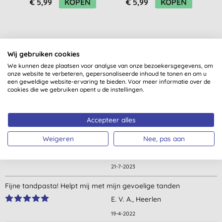
€ 5,99
KOPEN
€ 5,99
KOPEN
Wij gebruiken cookies
We kunnen deze plaatsen voor analyse van onze bezoekersgegevens, om
onze website te verbeteren, gepersonaliseerde inhoud te tonen en om u
Klantbeoordelingen
een geweldige website-ervaring te bieden. Voor meer informatie over de
cookies die we gebruiken opent u de instellingen.
4,3
van 5 (
8
beoordelingen
)
Accepteer alles
Wat een heerlijke fijne tandpasta! Zo verfrissend en geen last
Weigeren
Nee, pas aan
meer van tandvleesontsteking.
C. N., Oosterwolde
21-7-2023
Fijne tandpasta! Helpt mij met mijn gevoelige tanden
E. V. A., Heerlen
19-4-2022