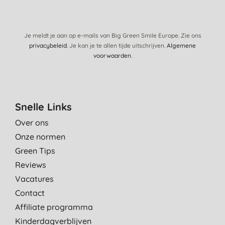
12-1-2016
Nog niet genoeg gebruikt om de volledige werking te kunnen
beoordelen. Zou goed zijn voor gevoelige tanden maar dat
Je meldt je aan op e-mails van Big Green Smile Europe. Zie ons
weet ik dus nog niet.
privacybeleid
. Je kan je te allen tijde uitschrijven.
Algemene
Wat ik wel al gemerkt heb is dat het te dun wordt in de mond,
voorwaarden
.
of het dan nog goed poetst? De smaak is wel goed.
W. B., Antwerpen
16-10-2014
Snelle Links
Puur natuur, geen scherpe smaak. Lekker mint.
Over ons
A. B., Meppel
Onze normen
24-4-2014
Green Tips
Reviews
Vacatures
Contact
Affiliate programma
Kinderdagverblijven