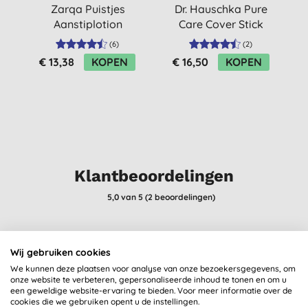
Zarqa Puistjes
Dr. Hauschka Pure
Aanstiplotion
Care Cover Stick
(onzuivere huid) (20
(
6
)
(
2
)
ml)
€ 13,38
KOPEN
€ 16,50
KOPEN
Klantbeoordelingen
5,0
van 5 (
2
beoordelingen
)
Werkt perfect, fris gevoel, geen irritaties.
Wij gebruiken cookies
E., Olst
We kunnen deze plaatsen voor analyse van onze bezoekersgegevens, om
28-8-2024
onze website te verbeteren, gepersonaliseerde inhoud te tonen en om u
een geweldige website-ervaring te bieden. Voor meer informatie over de
Een echte favoriet hier. Héél goed merk.
cookies die we gebruiken opent u de instellingen.