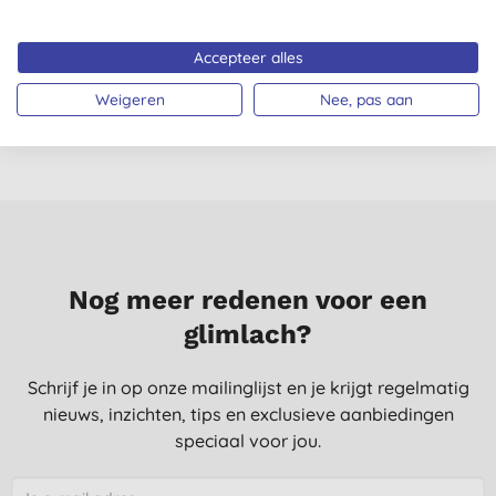
J. C., outer
27-4-2019
Accepteer alles
Weigeren
Nee, pas aan
Alle beoordelingen komen van geverifieerde klanten
gecontacteerd na aankoop.
Nog meer redenen voor een
glimlach?
Schrijf je in op onze mailinglijst en je krijgt regelmatig
nieuws, inzichten, tips en exclusieve aanbiedingen
speciaal voor jou.