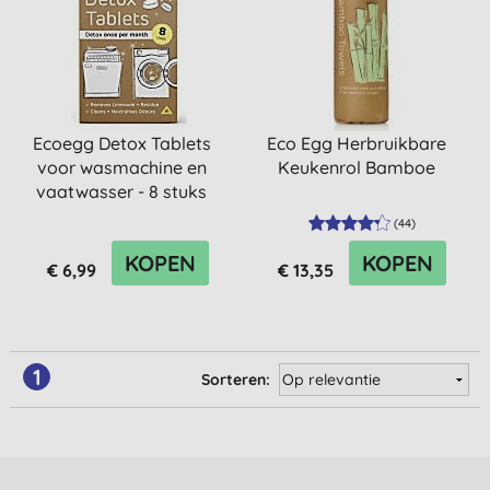
Ecoegg Detox Tablets
Eco Egg Herbruikbare
voor wasmachine en
Keukenrol Bamboe
vaatwasser - 8 stuks
(
44
)
KOPEN
KOPEN
€ 6,99
€ 13,35
1
Sorteren: