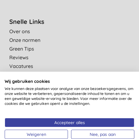
Snelle Links
Over ons
Onze normen
Green Tips
Reviews
Vacatures
Contact
Wij gebruiken cookies
Affiliate programma
We kunnen deze plaatsen voor analyse van onze bezoekersgegevens, om
Kinderdagverblijven
onze website te verbeteren, gepersonaliseerde inhoud te tonen en om u
een geweldige website-ervaring te bieden. Voor meer informatie over de
cookies die we gebruiken opent u de instellingen.
Shop per categorie
Accepteer alles
Shop per merk
Shop nieuwe producten
Weigeren
Nee, pas aan