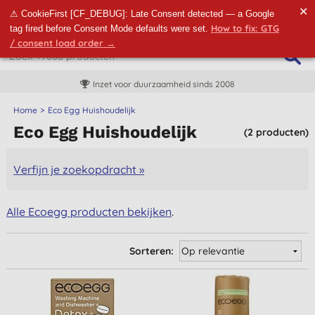
✕
⚠ CookieFirst [CF_DEBUG]: Late Consent detected — a Google
How to fix: GTG
tag fired before Consent Mode defaults were set.
/ consent load order →
Inzet voor duurzaamheid sinds 2008
Home
Eco Egg Huishoudelijk
Eco Egg Huishoudelijk
(2 producten)
Verfijn je zoekopdracht »
Alle Ecoegg producten bekijken
.
Sorteren: