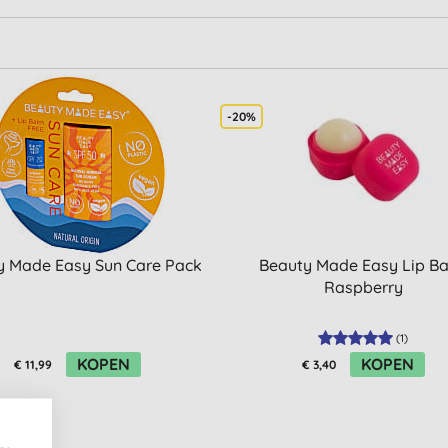
-20%
y Made Easy Sun Care Pack
Beauty Made Easy Lip B
Raspberry
(
1
)
KOPEN
KOPEN
€ 11,99
€ 3,40