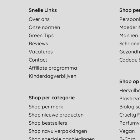
Snelle Links
Shop pe
Over ons
Persoonl
Onze normen
Moeder 
Green Tips
Mannen
Reviews
Schoon
Vacatures
Gezondh
Contact
Cadeau 
Affiliate programma
Kinderdagverblijven
Shop op 
Hervulb
Shop per categorie
Plasticvr
Shop per merk
Biologis
Shop nieuwe producten
Cruelty 
Shop bestsellers
Parfumvr
Shop navulverpakkingen
Vegan
Shop speciale aanbiedingen
B-Corp