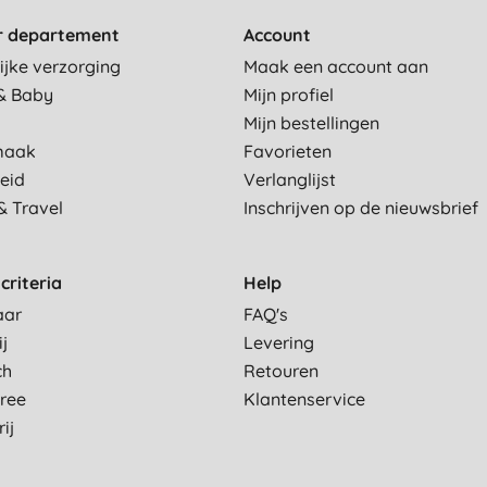
r departement
Account
ijke verzorging
Maak een account aan
& Baby
Mijn profiel
Mijn bestellingen
maak
Favorieten
eid
Verlanglijst
& Travel
Inschrijven op de nieuwsbrief
criteria
Help
aar
FAQ's
ij
Levering
ch
Retouren
Free
Klantenservice
ij