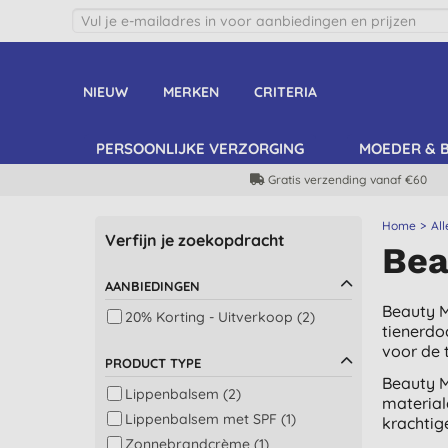
NIEUW
MERKEN
CRITERIA
PERSOONLIJKE VERZORGING
MOEDER & 
Gratis verzending vanaf €60
Home
Al
Verfijn je zoekopdracht
Bea
AANBIEDINGEN
Beauty M
20% Korting - Uitverkoop (2)
tienerdo
voor de t
PRODUCT TYPE
Beauty M
Lippenbalsem (2)
material
Lippenbalsem met SPF (1)
krachtige
Zonnebrandcrème (1)