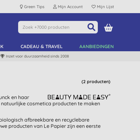
Green Tips
Mijn Account
Mijn Lijst
AK
CADEAU & TRAVEL
AANBIEDINGEN
Inzet voor duurzaamheid sinds 2008
(2 producten)
unck en haar
m natuurlijke cosmetica producten te maken
l biologisch afbreekbare en recyclebare
we producten van Le Papier zijn een eerste