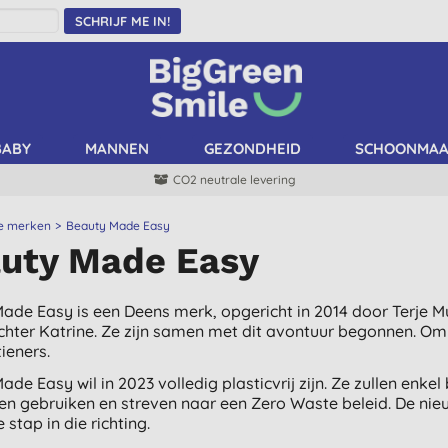
SCHRIJF ME IN!
BABY
MANNEN
GEZONDHEID
SCHOONMA
CO2 neutrale levering
le merken
Beauty Made Easy
uty Made Easy
ade Easy is een Deens merk, opgericht in 2014 door Terje M
chter Katrine. Ze zijn samen met dit avontuur begonnen. O
ieners.
ade Easy wil in 2023 volledig plasticvrij zijn. Ze zullen enke
en gebruiken en streven naar een Zero Waste beleid. De nieu
 stap in die richting.