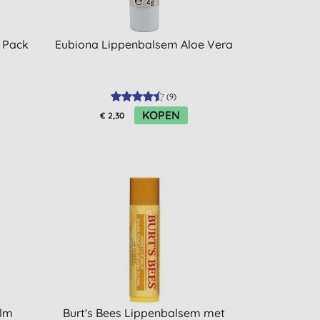
 Pack
Eubiona Lippenbalsem Aloe Vera
(
9
)
KOPEN
€ 2,30
alm
Burt's Bees Lippenbalsem met