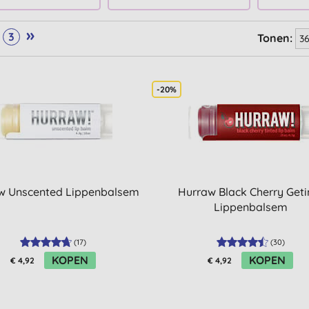
»
3
Tonen:
-20%
w Unscented Lippenbalsem
Hurraw Black Cherry Geti
Lippenbalsem
(
17
)
(
30
)
KOPEN
KOPEN
€ 4,92
€ 4,92