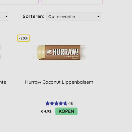
Sorteren:
-20%
nte
Hurraw Coconut Lippenbalsem
(
11
)
KOPEN
€ 4,92