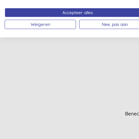
Accepteer alles
Weigeren
Nee, pas aan
Benec