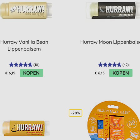
Hurraw Vanilla Bean
Hurraw Moon Lippenbal
Lippenbalsem
(
10
)
(
42
)
KOPEN
KOPEN
€ 6,15
€ 6,15
-20%