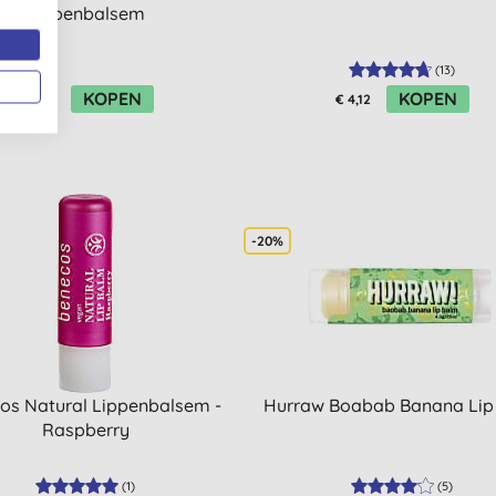
Lippenbalsem
(
13
)
KOPEN
KOPEN
€ 4,92
€ 4,12
-20%
os Natural Lippenbalsem -
Hurraw Boabab Banana Lip
Raspberry
(
1
)
(
5
)