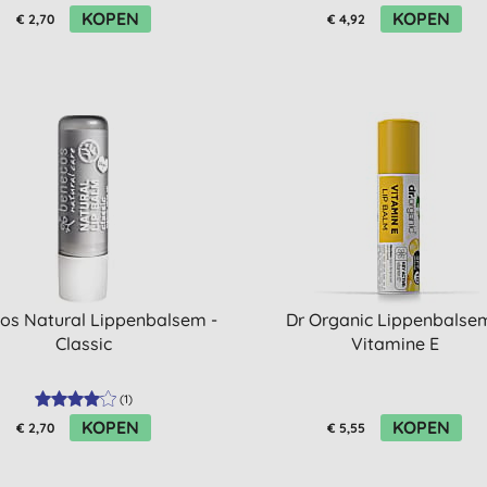
KOPEN
KOPEN
€ 2,70
€ 4,92
os Natural Lippenbalsem -
Dr Organic Lippenbalsem
Classic
Vitamine E
(
1
)
KOPEN
KOPEN
€ 2,70
€ 5,55