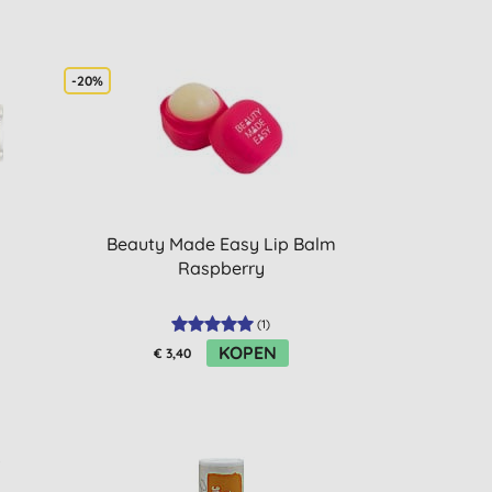
-20%
Beauty Made Easy Lip Balm
Raspberry
(
1
)
KOPEN
€ 3,40