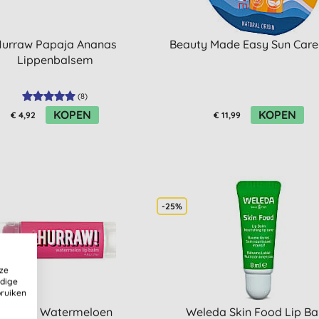
urraw Papaja Ananas
Beauty Made Easy Sun Care
Lippenbalsem
(
8
)
KOPEN
KOPEN
€ 4,92
€ 11,99
-25%
ze
ldige
bruiken
Hurraw Watermeloen
Weleda Skin Food Lip B