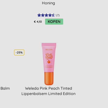
Honing
(
7
)
KOPEN
€ 4,10
-25%
 Balm
Weleda Pink Peach Tinted
Lippenbalsem Limited Edition