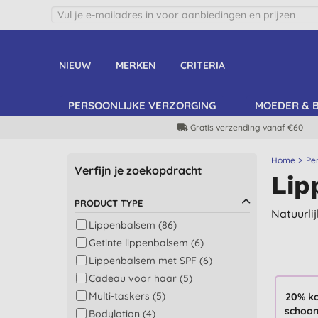
NIEUW
MERKEN
CRITERIA
PERSOONLIJKE VERZORGING
MOEDER & 
Gratis verzending vanaf €60
Home
Pe
Verfijn je zoekopdracht
Lip
PRODUCT TYPE
Natuurli
Lippenbalsem (86)
Getinte lippenbalsem (6)
Lippenbalsem met SPF (6)
Cadeau voor haar (5)
Multi-taskers (5)
20% ko
schoon
Bodylotion (4)