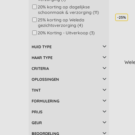
Eubiona (2)
20% korting op dagelijkse
Fair Squared (1)
schoonmaak & verzorging (11)
-25%
Goats of the Gorge (3)
25% korting op Weleda
gezichtsverzorging (4)
Hurraw (28)
20% Korting - Uitverkoop (3)
Odylique (2)
PURE Papayacare (3)
HUID TYPE
The Lekker Company (5)
UpCircle (1)
HAAR TYPE
Wele
We Love The Planet (3)
CRITERIA
Yes To (1)
OPLOSSINGEN
TINT
FORMULERING
PRIJS
GEUR
BEOORDELING