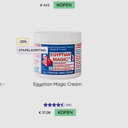
KOPEN
€ 4,12
-20%
STAPELKORTING
 -
Egyptian Magic Cream
(
45
)
KOPEN
€ 37,08