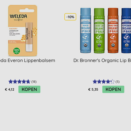
-10%
da Everon Lippenbalsem
Dr. Bronner's Organic Lip 
(
18
)
(
5
)
KOPEN
KOPEN
€ 4,12
€ 5,35