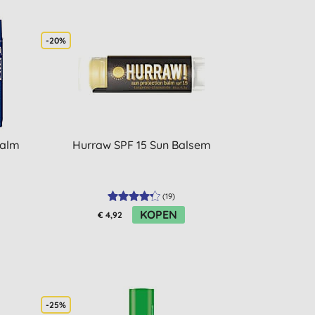
-20%
Balm
Hurraw SPF 15 Sun Balsem
(
19
)
KOPEN
€ 4,92
-25%