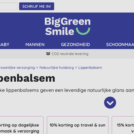
SCHRIJF ME IN!
BABY
MANNEN
GEZONDHEID
SCHOONMA
CO2 neutrale levering
rsoonlijke verzorging
Natuurlijke huidzorg
Lippenbalsem
penbalsem
jke lippenbalsems geven een levendige natuurlijke glans aan 
rting op dagelijkse
10% korting op travel & sun
15% kort
maak & verzorging
v