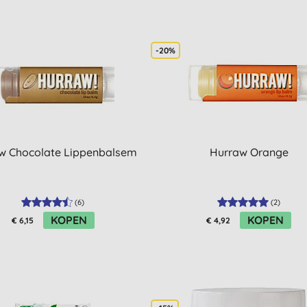
-20%
w Chocolate Lippenbalsem
Hurraw Orange
(
6
)
(
2
)
KOPEN
KOPEN
€ 6,15
€ 4,92