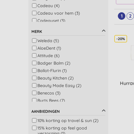
Cadeau (4)
Cadeau voor hem (3)
1
2
Cadeauset (3)
Zonnebrandcrème (3)
MERK
Gezicht scrub (2)
-20%
Weleda (5)
Dagcrème (1)
AloeDent (1)
Gezicht behandeling (1)
Attitude (6)
Haarmasker en
Badger Balm (2)
haarbehandeling (1)
Ballot-Flurin (1)
Hand en nagel verzorging (1)
Beauty Kitchen (2)
Lipgloss (1)
Hurra
Beauty Made Easy (2)
Verlichting bij pijn (1)
Benecos (3)
Burts Bees (7)
Dr Bronners (2)
AANBIEDINGEN
Dr Hauschka (1)
10% korting op travel & sun (2)
Dr Organic (12)
15% korting op feel good
Egyptian Magic (3)
verzorging (1)